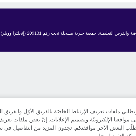
مية. جمعية خيرية مسجلة تحت رقم 209131 (إنجلترا وويلز) وSC03773 (اسكتلندا).
طاني ملفات تعريف الإرتباط الخاصّة بالفريق الأوّل والفريق 
 إلى مواقعنا الإلكترونيّة وتصميم الإعلانات. إنّ بعض ملفات تع
طلّب البعض الآخر موافقتكم. تجدون المزيد من التفاصيل في س