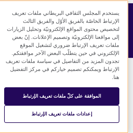
يستخدم المجلس الثقافي البريطاني ملفات تعريف
الإرتباط الخاصّة بالفريق الأوّل والفريق الثالث
© 2026 British Council
منظمة المملكة المتحدة الدولية للعلاقات الثقافية والفرص
لتخصيص محتوى المواقع الإلكترونيّة وتحليل الزيارات
التعليمية. جمعية خيرية مسجلة تحت رقم 209131 (إنجلترا وويلز)
إلى مواقعنا الإلكترونيّة وتصميم الإعلانات. إنّ بعض
وSC03773 (اسكتلندا).
ملفات تعريف الإرتباط ضروري لتشغيل الموقع
الإلكتروني في حين يتطلّب البعض الآخر موافقتكم.
تجدون المزيد من التفاصيل في سياسة ملفات تعريف
الإرتباط ويمكنكم تصميم خياركم في مركز التفضيل
هنا.
الموافقة على كلّ ملفات تعريف الإرتباط
إعدادات ملفات تعريف الإرتباط