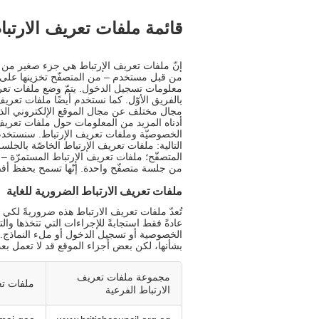
قائمة ملفات تعريف الارتبا
إنّ ملفات تعريف الإرتباط هي جزء صغير من ال
من قبل مستخدم – من المتصفّح تخزينها على 
معلومات تسجيل الدخول. يتمّ وضع ملفات تعري
بالفريق الأوّل. كما نستخدم أيضًا ملفات تعري
مجال مختلف عن مجال الموقع الإلكتروني الذي ت
أدناه المزيد من المعلومات حول ملفات تعريف
الخصوصيّة وملفات تعريف الإرتباط. سنستخدم 
التالية: ملفات تعريف الإرتباط الخاصّة بالجلسة
المتصفّح؛ ملفات تعريف الإرتباط المستمرّة – إ
من جلسة متصفّح واحدة. إنّها تسمح بحفظ أفض
ملفات تعريف الارتباط الضرورية للغاية
تُعدّ ملفات تعريف الارتباط هذه ضروريةً لكي ي
عادةً فقط استجابةً للإجراءات التي تتخذها 
الخصوصية أو تسجيل الدخول أو ملء النماذج. 
بشأنها، لكن بعض أجزاء الموقع قد لا تعمل بعد
مجموعة ملفات تعريف
ملفات تع
الارتباط الفرعية