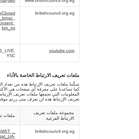
mai-geo
www.britishcouncil.org.eg
xClosed
britishcouncil.org.eg
k_bmsc
,
onsent
,
,
bm_mi
1_LIVE,
youtube.com
YSC
ملفات تعريف الارتباط الخاصة بالأداء
تمكّننا ملفات تعريف الإرتباط هذه من تعداد ال
كما تساعدنا على معرفة أي صفحات هي الأكثر وال
المعلومات التي تجمعها ملفات تعريف الإرتباط
تعريف الإرتباط هذه لن نعرف متى زرتم موقعنا
مجموعة ملفات تعريف
ملفات تع
الارتباط الفرعية
,
_ga_6PJGR35W5T
britishcouncil.org.eg
gat_UA-