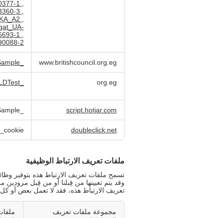
0377-1
,
3360-3
,
KA_A2
,
gat_UA-
6693-1
,
90088-2
_hjIncludedInSample
www.britishcouncil.org.eg
LDTest
_ga
org.eg
_hjIncludedInSample
script.hotjar.com
t_cookie
doubleclick.net
ملفات تعريف الارتباط الوظيفية
تسمح ملفات تعريف الارتباط هذه بتوفير وظا
وقد يتم تعيينها من قِبلنا أو من قِبل مزودين
تعريف الارتباط هذه، فقد لا تعمل بعض أو ك
مجموعة ملفات تعريف
ملفات