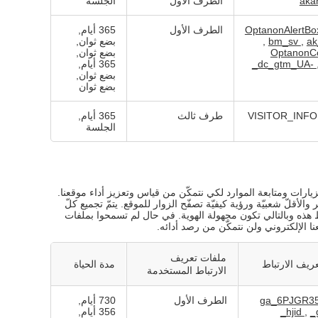
aka
الطرف الأول
الجلسة
OptanonAlertBo
الطرف الأول
365 أيام,
a
,
bm_sv
,
بضع ثوان,
OptanonC
بضع ثوان,
_dc_gtm_UA-
365 أيام,
بضع ثوان,
بضع ثوان
VISITOR_INFO
طرف ثالث
365 أيام,
الجلسة
زيارات ومتابعة الموارد لكي نتمكّن من قياس وتعزيز أداء موقعنا.
أقلّ شعبيّة ورؤية كيفيّة تصفّح الزوار للموقع. يتمّ تجميع كلّ
 هذه وبالتالي تكون مجهولة الهوية. في حال لم تسمحوا بملفات
 الإلكتروني ولن نتمكّن من رصد أدائه.
ملفات تعريف
ريف الارتباط
مدة الحياة
الارتباط المستخدمة
الطرف الأول
730 أيام,
_
,
_hjid
356 أيام,