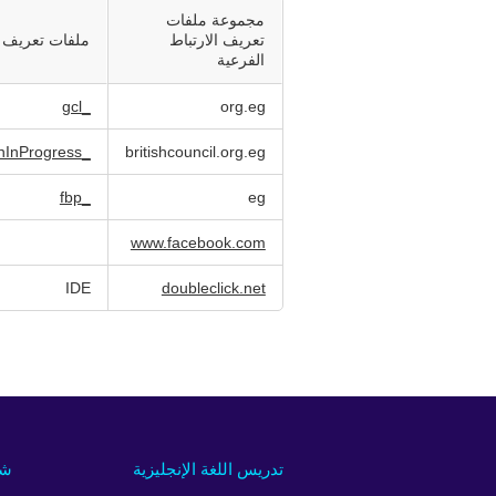
مجموعة ملفات
تعريف الارتباط
ملفات تعريف ا
الفرعية
_gcl
org.eg
_hjAbsoluteSessionInProgress
britishcouncil.org.eg
_fbp
eg
www.facebook.com
IDE
doubleclick.net
تدريس اللغة الإنجليزية
شر