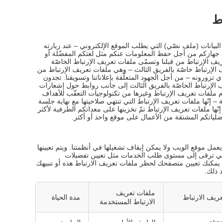
ط
بيانات (ملف نصّي) التي يطلب الموقع الإلكتروني – عند زيارته
جهازكم من أجل حفظ المعلومات عنكم مثل لغتكم المفضّلة أو
ف الإرتباط من قبلنا وتسمّى ملفات تعريف الإرتباط الخاصّة
ف الإرتباط خاصّة بالفريق الثالث – وهي ملفات تعريف الإرتباط من
زورونه – من أجل الجهود المتعلّقة بإعلاناتنا وتسويقنا. تجدون
 الإرتباط الخاصّة بالفريق الثالث إلى جانب روابط حول إشعارات
ملفات تعريف الإرتباط وغيرها من تكنولوجيات التعقّب للأهداف
 – إنّها ملفات تعريف الإرتباط التي تنتهي صلاحيتها مع نهاية جلسة
نّها ملفات تعريف الإرتباط تمّ تخزينها على معداتكم الطرفية لأكثر
لياتكم المشتقة من الأعمال على موقع واحد أو أكثر.
عمل موقع الويب ولا يمكن إيقاف تشغيلها في أنظمتنا. ويتم تعيينها
والتي ترقى إلى مستوى طلب الخدمات مثل تعيين تفضيلات
يمكنك تعيين متصفحك لحظر ملفات تعريف الارتباط هذه أو تنبيهك
 ذلك.
ملفات تعريف
ريف الارتباط
مدة الحياة
الارتباط المستخدمة