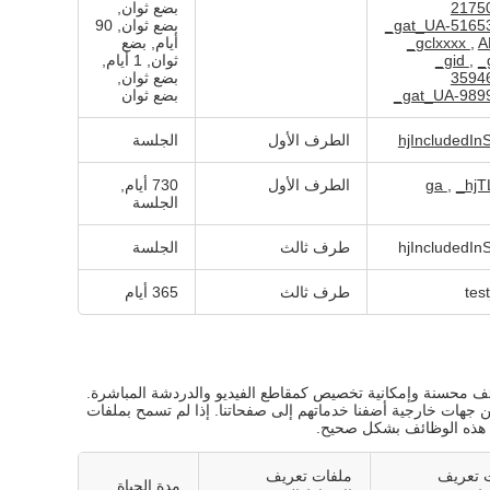
2175
بضع ثوان,
_gat_UA-5165
بضع ثوان, 90
A
,
_gclxxxx
أيام, بضع
_
,
_gid
ثوان, 1 أيام,
3594
بضع ثوان,
_gat_UA-989
بضع ثوان
الطرف الأول
الجلسة
_hjT
,
الطرف الأول
730 أيام,
الجلسة
طرف ثالث
الجلسة
tes
طرف ثالث
365 أيام
ئف محسنة وإمكانية تخصيص كمقاطع الفيديو والدردشة المباشرة.
 من جهات خارجية أضفنا خدماتهم إلى صفحاتنا. إذا لم تسمح بملفات
ل هذه الوظائف بشكل صحيح.
 تعريف
ملفات تعريف
مدة الحياة