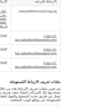
الارتباط الفرعية
الارتب
t_sid
,
www.britishcouncil.org.eg
nt_vc
,
_oref
,
_ptid
,
as_js
-CHAT
c.la1-c2-
par.salesforceliveagent.com
-CHAT
d.la1-c2-
lo2.salesforceliveagent.com
-CHAT
d.la1-c2-
par.salesforceliveagent.com
ملفات تعريف الارتباط المُستهدِفة
يتم تعيين ملفات تعريف الارتباط هذه من خلال 
تستخدمها تلك الشركات لإنشاء ملف تعريف ي
تعمل عن طريق تحديد المتصفح والجهاز فقط. إذ
المُستهدِفة عبر مواقع الويب المختلفة.