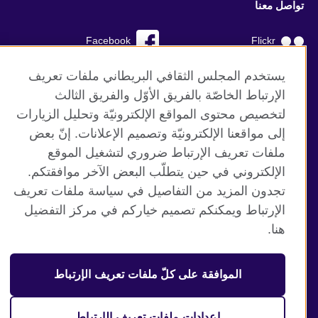
تواصل معنا
Facebook
Flickr
YouTube
RSS
يستخدم المجلس الثقافي البريطاني ملفات تعريف
الإرتباط الخاصّة بالفريق الأوّل والفريق الثالث
TikTok
لتخصيص محتوى المواقع الإلكترونيّة وتحليل الزيارات
إلى مواقعنا الإلكترونيّة وتصميم الإعلانات. إنّ بعض
ملفات تعريف الإرتباط ضروري لتشغيل الموقع
الإلكتروني في حين يتطلّب البعض الآخر موافقتكم.
موقع المجلس الثقافي البريطاني العالمي
تجدون المزيد من التفاصيل في سياسة ملفات تعريف
الخصوصية وشروط الاستخدام
الإرتباط ويمكنكم تصميم خياركم في مركز التفضيل
ملفات تعريف الإرتباط
هنا.
خارطة الموقع
الموافقة على كلّ ملفات تعريف الإرتباط
© 2026 British Council
منظمة المملكة المتحدة الدولية للعلاقات الثقافية والفرص
التعليمية. جمعية خيرية مسجلة تحت رقم 209131 (إنجلترا وويلز)
إعدادات ملفات تعريف الإرتباط