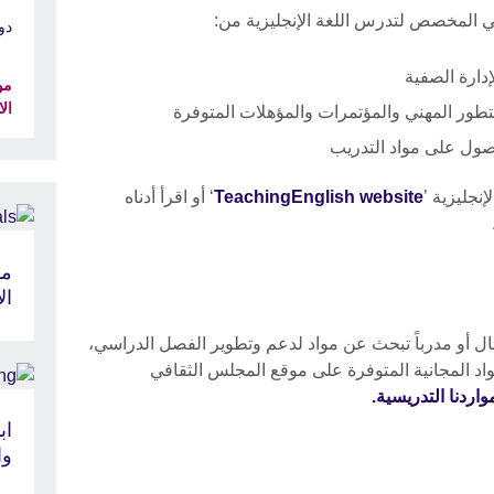
ي المخصص لتدرس اللغة الإنجليزية من:
دو
دارة الصفية
مو
ال
ور المهني والمؤتمرات والمؤهلات المتوفرة
صول على مواد التدريب
نجليزية ’
TeachingEnglish website
‘ أو اقرأ أدناه
مو
الان
ال أو مدرباً تبحث عن مواد لدعم وتطوير الفصل الدراسي،
د المجانية المتوفرة على موقع المجلس الثقافي
اردنا التدريسية.
اب
وا