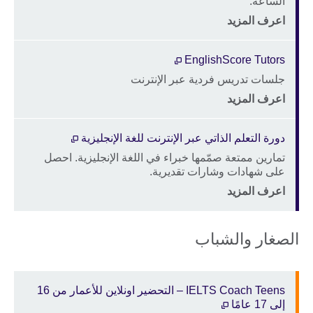
الساعة.
Price
الموقع
اعرف المزيد
EnglishScore Tutors
جلسات تدريس فردية عبر الإنترنت
Description
Price
الموقع
اعرف المزيد
دورة التعلم الذاتي عبر الإنترنت للغة الإنجليزية
تمارين ممتعة صمّمها خبراء في اللغة الإنجليزية. احصل
Description
على شهادات وشارات تقديرية.
Price
الموقع
اعرف المزيد
الصغار والشباب
IELTS Coach Teens – التحضير اونلاين للأعمار من 16
إلى 17 عامًا