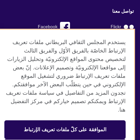
تواصل معنا
Facebook
Flickr
YouTube
RSS
يستخدم المجلس الثقافي البريطاني ملفات تعريف
الإرتباط الخاصّة بالفريق الأوّل والفريق الثالث
TikTok
لتخصيص محتوى المواقع الإلكترونيّة وتحليل الزيارات
إلى مواقعنا الإلكترونيّة وتصميم الإعلانات. إنّ بعض
ملفات تعريف الإرتباط ضروري لتشغيل الموقع
الإلكتروني في حين يتطلّب البعض الآخر موافقتكم.
موقع المجلس الثقافي البريطاني العالمي
تجدون المزيد من التفاصيل في سياسة ملفات تعريف
الخصوصية وشروط الاستخدام
الإرتباط ويمكنكم تصميم خياركم في مركز التفضيل
ملفات تعريف الإرتباط
هنا.
خارطة الموقع
الموافقة على كلّ ملفات تعريف الإرتباط
© 2026 British Council
منظمة المملكة المتحدة الدولية للعلاقات الثقافية والفرص