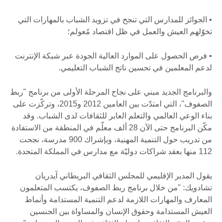
• الجوائز للمدارس التي تنجح في تزويد الشباب بالمهارات التي
تخوّلهم العيش والعمل في ظل اقتصاد مُعولم؛
• فرص الحصول على الموارد العالية الجودة عبر شبكة الإنترنت
لدعم المعلمين في تحسين ناتج الشباب التعليمي.
والبرنامج الجديد مبني على نجاح المرحلة الأولى من برنامج "ربط
الصفوف"، التي امتدّت بين العامين 2012 و2015، وتركّزت على
بناء الوعي العالمي والتعلم العابر للثقافات لدى الشباب. وقد
مكّن البرنامج حتى الآن 28 ألف معلّم في المنطقة من الاستفادة
من تدريب حول التنمية المهنية، وبإشراك 900 مدرسة، نجحت
112 منها بعقد شراكات دوليّة مع مدارس في المملكة المتحدة.
يقول المدير الإقليمي للمجلس الثقافي البريطاني آيدريان
تشادويك: "من خلال برنامج ربط الصفوف، يكتسب المتعلمون
المعارف والمهارات اللازمة لدعم التنمية المستدامة وأنماط
العيش المستدامة وحقوق الإنسان والمساواة بين الجنسين