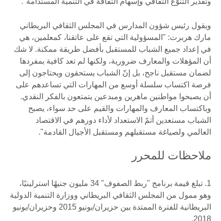
وتقدير التنوّع الثقافي وإسهام الثقافة في التنمية المستدامة".
ويقول رئيس شؤون المدارس في المجلس الثقافي البريطاني
مارك هربرت: "المسؤولية التي تقع على عاتقنا، كمعلمين، هي
في إعداد جميع الشباب للمستقبل بأفضل طريقة ممكنة. لا شك
أن المؤهلات والمعارف ضرورية، ولكنها لم تعد كافية بمفردها
لضمان مستقبل ناجح، بل إنّ الشباب يستحقون ويحتاجون إلى
فرصة اكتساب سلسلة أوسع من المهارات التي تساعدهم على
أن يصبحوا مواطنين ماهرين ومبدعين يتمتعون بالفكر النقدي.
وباكتساب المعارف والمهارات والقيم على حد سواء، يصبح
الشباب مستعدين أتمّ الاستعداد لأداء دورهم في الاقتصاد
العالمي ولصياغة مستقبلهم ومستقبل الأجيال القادمة".
ملاحظات للمحرر
1. تبلغ قيمة برنامج "ربط الصفوف" 34 مليون جنيهًا استرلينيًا،
وهو ممول من المجلس الثقافي البريطاني ووزارة التنمية الدولية
البريطانية للفترة الممتدة بين حزيران/يونيو 2015 وحزيران/يونيو
2018.