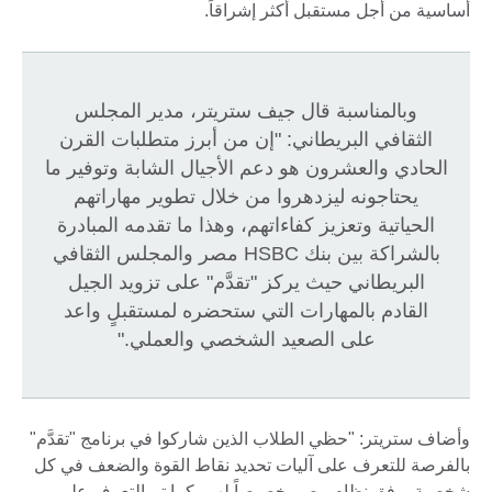
أساسية من أجل مستقبل أكثر إشراقاً.
وبالمناسبة قال جيف ستريتر، مدير المجلس
الثقافي البريطاني: "إن من أبرز متطلبات القرن
الحادي والعشرون هو دعم الأجيال الشابة وتوفير ما
يحتاجونه ليزدهروا من خلال تطوير مهاراتهم
الحياتية وتعزيز كفاءاتهم، وهذا ما تقدمه المبادرة
بالشراكة بين بنك HSBC مصر والمجلس الثقافي
البريطاني حيث يركز "تقدَّم" على تزويد الجيل
القادم بالمهارات التي ستحضره لمستقبلٍ واعد
على الصعيد الشخصي والعملي."
وأضاف ستريتر: "حظي الطلاب الذين شاركوا في برنامج "تقدَّم"
بالفرصة للتعرف على آليات تحديد نقاط القوة والضعف في كل
شخصية، وفق نظام مصم خصيصاً لهم، كما تم التعرف على