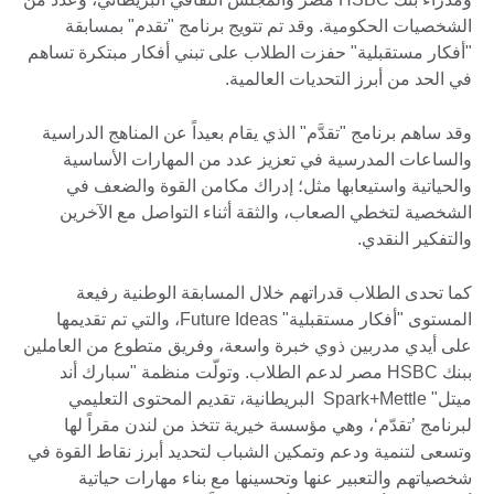
الشخصيات الحكومية. وقد تم تتويج برنامج "تقدم" بمسابقة
"أفكار مستقبلية" حفزت الطلاب على تبني أفكار مبتكرة تساهم
في الحد من أبرز التحديات العالمية.
وقد ساهم برنامج "تقدَّم" الذي يقام بعيداً عن المناهج الدراسية
والساعات المدرسية في تعزيز عدد من المهارات الأساسية
والحياتية واستيعابها مثل؛ إدراك مكامن القوة والضعف في
الشخصية لتخطي الصعاب، والثقة أثناء التواصل مع الآخرين
والتفكير النقدي.
كما تحدى الطلاب قدراتهم خلال المسابقة الوطنية رفيعة
المستوى "أفكار مستقبلية" Future Ideas، والتي تم تقديمها
على أيدي مدربين ذوي خبرة واسعة، وفريق متطوع من العاملين
ببنك HSBC مصر لدعم الطلاب. وتولّت منظمة "سبارك أند
ميتل" Spark+Mettle البريطانية، تقديم المحتوى التعليمي
لبرنامج ’تقدّم‘، وهي مؤسسة خيرية تتخذ من لندن مقراً لها
وتسعى لتنمية ودعم وتمكين الشباب لتحديد أبرز نقاط القوة في
شخصياتهم والتعبير عنها وتحسينها مع بناء مهارات حياتية