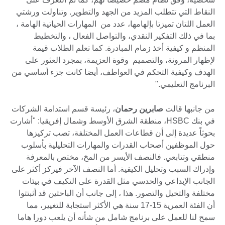
النقاط التي تتطلب المزيد من الجهد والتطوير. وتناولت ورشتي
العمل اللتان تميزتا بإلهامها، عدد من المهارات الحياتية الهامة ،
بما في ذلك التفكير النقدي، والتواصل الفعال ، والتخطيط
المنظم و كيفية أخذ زمام المبادرة. كما تعلم الطلاب قيمة
لإظهار المرونة، والتصميم وقوة العزيمة، بمجرد العثور على
الهدف وكيفية التحكم في العواطف، أيضا كانت جزء أساسي من
البرنامج التعليمي."
من جانبها قالت
صابرين رحمان
، رئيسة قسم استدامة الشركات
في بنك HSBC، منطقة الشرق الأوسط وشمال إفريقيا: "أشارت
بحوثاً عديدة إلى أن قطاعات العمل المختلفة، تصب تركيزها
حول الموظفين أصحاب القدرات والمهارات التحليلية بأسلوب
منطقي وتتابعي. فالنصف الأيسر من المخ، مختص بالمعرفة
وإدراك السبب وتحليل الكيفية. أما النصف الآخر فيركز أكثر على
الجانب الإبداعي والحدسي مثل القدرة على التكيف في بيئات
مختلفة والتخيل والتصور. هذا ، إلى جانب أن الباحثين قد أثبتتوا
أن الفئة العمرية 15-17 سنة هي الأكثر استجابة للتغيير، مما
سمح لنا للعمل على برنامج شامل من شأنه أن يلعب دورا هاما