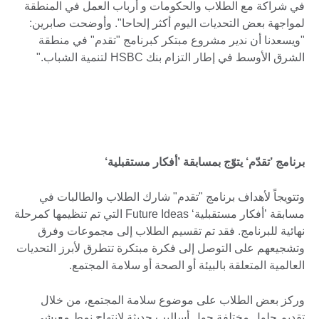
في شراكة مع الطلاب والحكومات و أرباب العمل في المنطقة
لمواجهة بعض التحديات اليوم أكثر إلحاحا". وأوضحت صابرين:
"ويسعدنا أن ندير مشروع مبتكر كبرنامج "تقدم" في منطقة
الشرق الأوسط في إطار التزام بنك HSBC لتنمية الشباب."
برنامج ’تقدّم‘ يتوّج بمسابقة ’أفكار مستقبلية‘
وتتويجاً لأهداف برنامج "تقدم" شارك الطلاب والطالبات في
مسابقة ’أفكار مستقبلية‘ Future Ideas التي تم تنظيمها كمرحلة
نهائية للبرنامج. فقد تم تقسيم الطلاب إلى مجموعات وفرق
وتشجيعهم على التوصل إلى فكرة مبتكرة تتطرق لأبرز التحديات
العالمية المتعلقة بالبيئة أو الصحة أو سلامة المجتمع.
وركز بعض الطلاب على موضوع سلامة المجتمع، من خلال
تقديم حلول مختلفة حول أساليب حديثة لانتهاج نمط معيشي