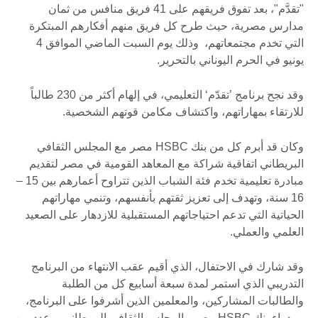
"تقدَّم"، بعد تفوق فريقهم على 41 فريق منافس من ثمان
مدارس مصرية، حيث طرح كل فريق منهم أفكارهم المبتكرة
التي تخدم مجتمعاتهم، وذلك يوم السبت الماضي الموافق 4
يونيو في الحرم اليوناني بالتحرير.
وقد نجح برنامج ’تقدّم‘ التعليمي، في إلهام أكثر من 230 طالباً
للارتقاء بمهاراتهم، واكتشاف مكامن قوتهم الشخصية.
وكان قد أبرم كل من بنك HSBC مصر مع المجلس الثقافي
البريطاني اتفاقية شراكة مع المعاهد القومية في مصر لتقديم
مبادرة تعليمية تخدم فئة الشباب الذين تتراوح أعمارهم بين 15 –
16 سنة، وتهدف إلى تعزيز ثقتهم بأنفسهم، وتنمي مهاراتهم
الحياتية التي تدعم احتياجاتهم المستقبلية للازدهار على الصعيد
العلمي والعملي.
وقد شارك في الاحتفال، الذي أقيم عقب الانتهاء من البرنامج
التدريبي الذي استمر لمدة سبعة أسابيع كل من الطلبة
والطالبات المشاركين، والمعلمين الذين أشرفوا على البرنامج،
ومدراء بنك HSBC مصر والمجلس الثقافي البريطاني، وعدد من