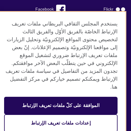
Facebook
Flickr
YouTube
RSS
يستخدم المجلس الثقافي البريطاني ملفات تعريف
الإرتباط الخاصّة بالفريق الأوّل والفريق الثالث
TikTok
لتخصيص محتوى المواقع الإلكترونيّة وتحليل الزيارات
إلى مواقعنا الإلكترونيّة وتصميم الإعلانات. إنّ بعض
ملفات تعريف الإرتباط ضروري لتشغيل الموقع
الإلكتروني في حين يتطلّب البعض الآخر موافقتكم.
موقع المجلس الثقافي البريطاني العالمي
تجدون المزيد من التفاصيل في سياسة ملفات تعريف
الخصوصية وشروط الاستخدام
الإرتباط ويمكنكم تصميم خياركم في مركز التفضيل
ملفات تعريف الإرتباط
هنا.
خارطة الموقع
الموافقة على كلّ ملفات تعريف الإرتباط
© 2026 British Council
منظمة المملكة المتحدة الدولية للعلاقات الثقافية والفرص
التعليمية. جمعية خيرية مسجلة تحت رقم 209131 (إنجلترا وويلز)
إعدادات ملفات تعريف الإرتباط
وSC03773 (اسكتلندا).