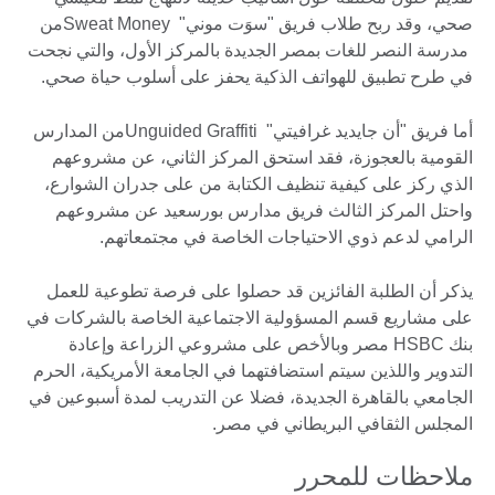
صحي، وقد ربح طلاب فريق "سوَت موني" Sweat Moneyمن
مدرسة النصر للغات بمصر الجديدة بالمركز الأول، والتي نجحت
في طرح تطبيق للهواتف الذكية يحفز على أسلوب حياة صحي.
أما فريق "أن جايديد غرافيتي" Unguided Graffitiمن المدارس
القومية بالعجوزة، فقد استحق المركز الثاني، عن مشروعهم
الذي ركز على كيفية تنظيف الكتابة من على جدران الشوارع،
واحتل المركز الثالث فريق مدارس بورسعيد عن مشروعهم
الرامي لدعم ذوي الاحتياجات الخاصة في مجتمعاتهم.
يذكر أن الطلبة الفائزين قد حصلوا على فرصة تطوعية للعمل
على مشاريع قسم المسؤولية الاجتماعية الخاصة بالشركات في
بنك HSBC مصر وبالأخص على مشروعي الزراعة وإعادة
التدوير واللذين سيتم استضافتهما في الجامعة الأمريكية، الحرم
الجامعي بالقاهرة الجديدة، فضلا عن التدريب لمدة أسبوعين في
المجلس الثقافي البريطاني في مصر.
ملاحظات للمحرر