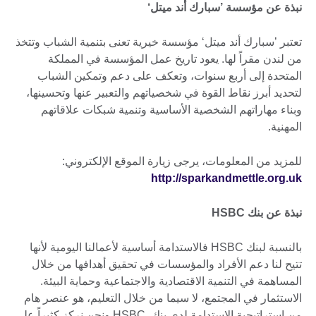
نبذة عن مؤسسة ’سبارك أند ميتل‘
تعتبر ’سبارك أند ميتل‘ مؤسسة خيرية تعنى بتنمية الشباب وتتخذ
من لندن مقراً لها. يعود تاريخ عمل المؤسسة في المملكة
المتحدة إلى أربع سنوات، وتعكف على دعم وتمكين الشباب
لتحديد أبرز نقاط القوة في شخصياتهم والتعبير عنها وتحسينها،
وبناء مهاراتهم الشخصية الأساسية وتنمية شبكات علاقاتهم
المهنية.
للمزيد من المعلومات، يرجى زيارة الموقع الإلكتروني:
http://sparkandmettle.org.uk
نبذة عن بنك HSBC
بالنسبة لبنك HSBC فالاستدامة أساسية لأعمالنا اليومية لأنها
تتيح لنا دعم الأفراد والمؤسسات في تحقيق أهدافها من خلال
المساهمة في التنمية الاقتصادية والاجتماعية وحماية البيئة.
الاستثمار في المجتمع، لا سيما من خلال التعليم، هو عنصر هام
من استراتيجية الاستدامة لدى بنك HSBC ونحن نركز كثيراً على