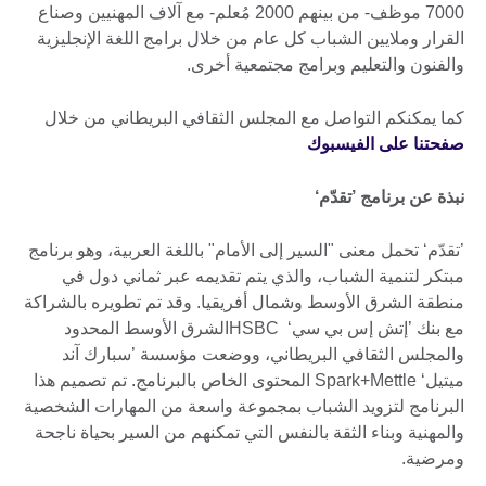
7000 موظف- من بينهم 2000 مُعلم- مع آلاف المهنيين وصناع
القرار وملايين الشباب كل عام من خلال برامج اللغة الإنجليزية
والفنون والتعليم وبرامج مجتمعية أخرى.
كما يمكنكم التواصل مع المجلس الثقافي البريطاني من خلال
صفحتنا على الفيسبوك
نبذة عن برنامج ’تقدّم‘
’تقدّم‘ تحمل معنى "السير إلى الأمام" باللغة العربية، وهو برنامج
مبتكر لتنمية الشباب، والذي يتم تقديمه عبر ثماني دول في
منطقة الشرق الأوسط وشمال أفريقيا. وقد تم تطويره بالشراكة
مع بنك ’إتش إس بي سي‘ HSBCالشرق الأوسط المحدود
والمجلس الثقافي البريطاني، ووضعت مؤسسة ’سبارك آند
ميتيل‘ Spark+Mettle المحتوى الخاص بالبرنامج. تم تصميم هذا
البرنامج لتزويد الشباب بمجموعة واسعة من المهارات الشخصية
والمهنية وبناء الثقة بالنفس التي تمكنهم من السير بحياة ناجحة
ومرضية.