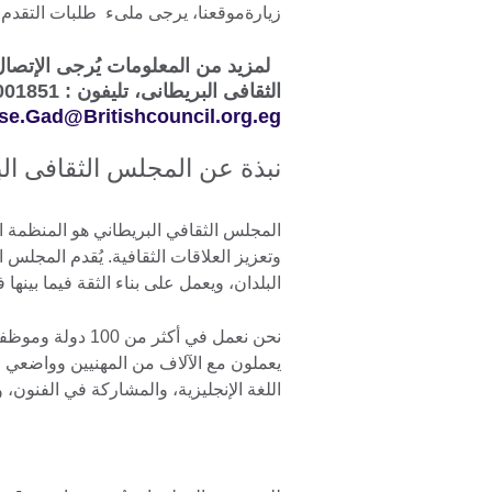
زيارةموقعنا، يرجى ملىء طلبات التقدم
لمزيد من المعلومات يُرجى الإتصال
الثقافى البريطانى، تليفون : 33001851 - فاكس: 33443076 - بريد إليكتروني
se.Gad@Britishcouncil.org.eg
نبذة عن المجلس الثقافى ال
المجلس الثقافي البريطاني هو المنظمة الد
وتعزيز العلاقات الثقافية. يُقدم المجلس 
البلدان، ويعمل على بناء الثقة فيما بينها 
يعملون مع الآلاف من المهنيين وواضعي 
اللغة الإنجليزية، والمشاركة في الفنون، و