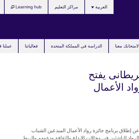
Languages
العربية
مراكز التعليم
Learning hub
امتحانك معنا
الدراسة في المملكة المتحدة
فعالياتنا
عملنا ف
ريطانى يفتح
اد الأعمال
عن إطلاق برنامج جائزة رواد الأعمال المبدعين الشباب
حتفاء بالرواد الناشئين فى مجالات الإبداع والثقافة ودعمهم والربط