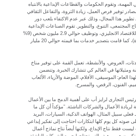
ي المهمة، وتقوم الحكومات والقطاعات الإبداعية بالانتباه
مصادر توفير فرص العمل، زيادة الثروة، والتفاعل الثقافي
 تطوير هذا المجال، وذلك عبر عدم الاكتفاء بلعب دور
اج المجتمعى، التنوع، والتطوير. تقوم الصناعات الإبداعية
بتوفير ما قيمته 84 مليار جنيه إسترليني للاقتصاد الانجليزي، وتوظيف حوالي 2.9 مليون شخص (9%
من إجمالي الوظائف في المملكة المتحدة)، كما قامت بتصدير خدمات بما قيمته حوالي 20 مليار
ثات، العروض، والأنشطة، تعمل القمة على توفير مناخ
ومثيلاتها في العالم كي تتشارك الخبرة. وتتضمن
ا العام: الموسيقى، الأفلام، الموضة والأزياء، الألعاب
ميم، الفنون، الرقص، والمسرح.
يس التجارى لرايز أب على أهمية الدمج ما بين الأعمال
ة لريادة الأعمال والشركات الناشئة. "مؤكداً أن كل ما
ـ فعلى سبيل المثال، الهواتف الذكية، السيارات، البريد
ى صوته كل يوم كلها ابتكارات احتاجت إلى تفكير إبداعي
يست فقط نتاج الإبداع، ولكنها أيضاً نتاج نماذج أعمال
كرون هم موهبة والتى تحتاجها جميع الشركات الناشئة.