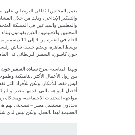
يعمل المجلس الثقافى البريطاني على است
والتفكير الإبداعي، وذلك من خلال المشا
والمعلمين والمبدعين في المملكة المتحدة
المحليين والإقليميين الذين يقومون ببنا
العام في الفترة
بوسط القاهرة، ويضم جلسة نقاش رئيسية ب
جون كاسون، السفير البريطاني فى القاه
وبهذا المناسبة صرح
سيادة السفير جون ك
بين رواد الأعمال الأكثر ديناميكية وطمو
ليس فقط للأفكار، ولكن للأفراد التي تقف 
أفضل المواهب التى تقدمها مصر. والترك
يحددون مستقبل مصر – نصيحتى لهم هي ب
العظيمة لهذا بالفعل، ولكن ليس لدي شك 