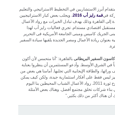
قدام أبرز الاستشاريين في التخطيط الاستراتيجي والتعليم
ركة في
قمة رايز أب 2016
، ويجلب بعض كبار الاستراتيجيين
 إلى القاهرة وذلك بهدف تبادل الخبرات مع رواد الأعمال
ء مستقبل اقتصادي مستدام. تجري فعاليات رايز أب لهذا
 من 9 إلى 11 ديسمبر بمبنى الجريك كامبس ومبنى الجامعة الأمريكية فى التحرير
عنوان ريادة الأعمال ومصر الجديدة يلقيها سيادة السفير
رة.
اسون السفير البريطانى
بالقاهرة: "أنا متحمس لأن أكون
حاً في الشرق الأوسط. وأدعو المستثمرين أن ينظروا بعناية
ورائها، والطاقة الإيجابية التي تجلبها. أمامنا هي بعض من
يز ليس فقط على أفكار استثمارية جيدة، ولكن كيف يمكن
مواجهة التحديات الاجتماعية، ومحاكاة روح ثورة 2011. رواد الأعمال الشباب المحيطين بنا اليوم
ناء شركات تخلق مجتمع أفضل. وهناك بعض الأمثلة
أن هناك أكثر من ذلك بكثير."