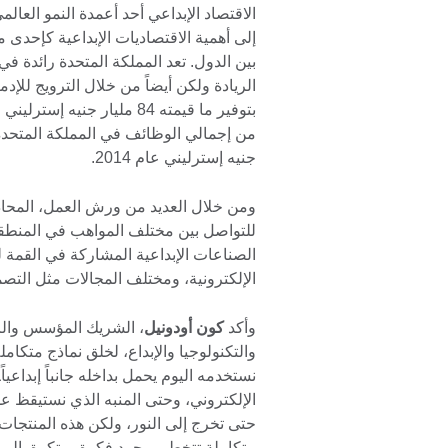
الاقتصاد الإبداعي أحد أعمدة النمو العالم
إلى أهمية الاقتصاديات الإبداعية كإحدى 
بين الدول. تعد المملكة المتحدة رائدة في
الريادة ولكن أيضاً من خلال الترويج للإدم
جنيه إسترليني عام 2014.
ومن خلال العديد من ورش العمل، المحاد
للتواصل بين مختلف المواهب في المنطقة 
الصناعات الإبداعية المشاركة في القمة لهذ
الإلكترونية، ومختلف المجالات مثل التص
وأكد
كون أودونيل
، الشريك المؤسس والرئ
والتكنولوجيا والإبداع، لخلق نماذج متكامل
نستخدمه اليوم يحمل بداخله جانباً إبداعياً
الإلكتروني، وحتى المنبه الذي نستيقظ عل
حتى تخرج إلى النور، ولكن هذه المنتجات ل
متكاملة تتخطى مجرد فكرة مبتكرة. المبت