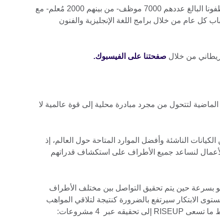
نعمل في أكثر من 100 دولة، ويعمل موظفونا البالغ عددهم 7000 موظف- من بينهم 2000 مُعلم- مع
اب كل عام من خلال برامج اللغة الإنجليزية والفنون
ريطاني من خلال
صفحتنا على الفيسبوك.
 السنوات الماضية لتتحول من مجرد مبادرة محلية إلى قوة عالمية لا
واصل بين الكيانات الناشئة وأفضل الموارد المتاحة حول العالم، إذ
أعمال لنساعد جميع الأطراف على استكشاف قدراتهم
نها أن تنمو بسرعة حين يتم تحقيق التواصل بين مختلف الأطراف
مستوى الابتكار سيرتفع بالضرورة كنتيجة لتلاقي المواهب
المتنوعة مع الموارد الملائمة، وهو بالضبط ما تسعى RISEUP إلى تحقيقه عبر 4 مشروعات: