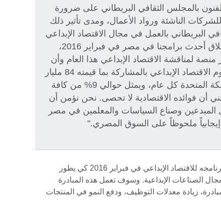
فنون بالمجلس الثقافي البريطاني على ضرورة
للشركات الناشئة ورواد الأعمال، ومدى تأثير ذلك
في البريطاني بالعمل في مجال الاقتصاد الإبداعي
على مدار 15 عاماً، وقمنا بإطلاق أحدث برامجنا في مصر في فبراير 2016،
 منصة لمناقشة الاقتصاد الإبداعي هذا العام وأن
نكون شركاء في هذه المنصة. يقوم الاقتصاد الإبداعي بالمشاركة بما قيمته 84 مليار
جنيه استرليني في اقتصاد المملكة المتحدة كل عام، ويمثل حوالي 9% من كافة
ني أن فوائده الاقتصادية لا تحصى. نحن نؤمن أن
 المبدعين وصناع السياسات والمعلمين في مصر
 إيجابياً ملحوظاً على السوق المصري."
قام المجلس الثقافي البريطاني بإطلاق برنامجه للاقتصاد الإبداعي في فبراير 2016 كي يطور
جال الصناعات الإبداعية. وسوف تعمل هذه المبادرة
 روح المبادرة، زيادة معدلات التوظيف، ودفع النمو في المنتجات