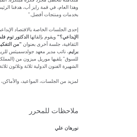
وهذا العام، في قمة رايز أب، هدفنا الرئ
بخدمات ومنتجات أفضل."
إحدى الجلسات الخاصة بالاقتصاد الإبداع
الإبداعي؟"
ويقوم بإلقائها
الدكتور توم فلم
الثقافية، جلسة أخرى بعنوان
"من التفكير 
برايم
، نائب مدير معهد جولدسميثس للريادة
للسوق" يلقيها موريل ميزون من (المملك
الشهيرة الفنون الدولية ثلاثة وثلاثون ثلاثة
لمزيد من الجلسات، المواعيد، والأماكن، 
ملاحظات للمحرر
نورهان علي