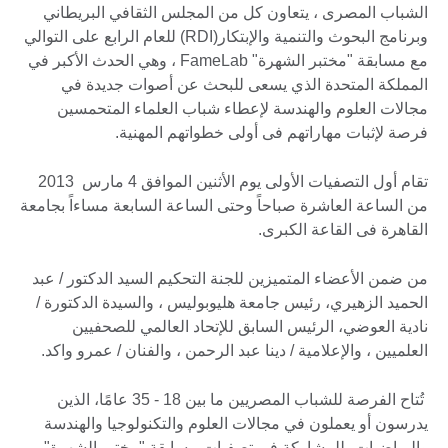
الشباب المصرى ، يتعاون كل من المجلس الثقافي البريطاني
وبرنامج البحوث والتنمية والإبتكار(RDI) للعام الرابع على التوالي
مع مسابقة "مختبر الشهرة" FameLab ، وهي الحدث الأكبر في
المملكة المتحدة الذي يسعى للبحث عن أصوات جديدة في
مجالات العلوم والهندسة لإعطاء شباب العلماء المتحمسين
فرصة لإثبات مهاراتهم فى أولى خطواتهم المهنية.
تقام أول التصفيات الأولى يوم الأثنين الموافق 4 مارس 2013
من الساعة العاشرة صباحاً وحتى الساعة السابعة مساءاً بجامعة
القاهرة فى القاعة الكبرى.
من ضمن الأعضاء المتميزين للجنة التحكيم السيد الدكتور / عبد
الحميد الزهيري، رئيس جامعة هليوبوليس ، والسيدة الدكتورة /
نادية العوضي، الرئيس السابق للإتحاد العالمي للصحفيين
العلميين ، والإعلامية / دينا عبد الرحمن ، والفنان / عمرو واكد.
تُتاح الفرصة للشباب المصريين ما بين 18 - 35 عامًا، الذين
يدرسون أو يعملون في مجالات العلوم والتكنولوجيا والهندسة
والرياضيات، للمشاركة في تصفيات مسابقة "مختبر الشهرة"