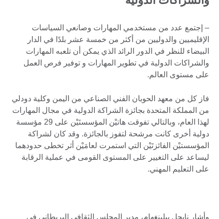
– إجتمع عدد من مستخدمي المهارات وصانعي السياسات
الإقليميين والدوليين من أكثر من خمسة عشر بلدًا في الدار
البيضاء للنظر في الدور الرائد الذي يمكن أن تلعبه المهارات
والشراكات الدولية في تطوير المهارات و توفير فرص العمل
على مستوى العالم.
فاز كل من معهد الحوبان الفني الصناعي من اليمن وكلية دودلي
من المملكة المتحدة بجائزة الشراكة الدولية في مجال المهارات
لهذا العام، وبالتالي تفوقت هاتيْن المؤسستَيْن على 29 مؤسسة
دولية أخرى كانت مرشحة لتفوز بالجائزة. وقد كان لشراكة
المؤسستيْن الفائزتَيْن التي استمرت لعامَيْن أثر تخطى حدودهما
ليساعد على التغيير على المستوى القومى في عملية الرقابة
على التعليم المهني.
وأشار نايجل بيلينغهام، مدير المجلس الثقافي البريطاني في