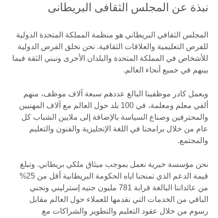
نبذة عن المجلس الثقافى البريطانى
المجلس الثقافي البريطاني هو منظمة المملكة المتحدة الدولية
للفرص التعليمية والعلاقات الثقافية. نحن نخلق الفرص الدولية
للأشخاص في المملكة المتحدة والبلدان الأخرى ونبني الثقة فيما
بينهم في جميع أنحاء العالم.
ويعمل كادر موظفينا البالغ عددهم سبعة آلاف موظف، منهم
ألفي معلم ومعلمة، في 100 بلد حول العالم مع آلاف المهنيين
والمحترفين وصناع السياسة بالإضافة إلى ملايين الشباب كل
عام من خلال برامجنا في اللغة الإنجليزية والفنون والتعليم
والمجتمع.
نحن مؤسسة خيرية نعمل بموجب ميثاق ملكي بريطاني. وتبلغ
قيمة الدعم الذي تمنحنا اياه الحكومة البريطانية أقل من 25%
من عائداتنا البالغة قرابة 781 مليون جنيه إسترليني ونجني
الباقي من الخدمات التي نقدمها للعملاء حول العالم مقابل
رسوم من خلال عقود التعليم والتطوير والشراكات مع