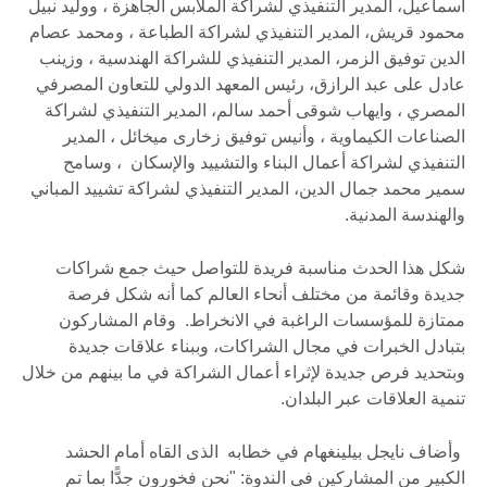
اسماعيل، المدير التنفيذي لشراكة الملابس الجاهزة ، ووليد نبيل
محمود قريش، المدير التنفيذي لشراكة الطباعة ، ومحمد عصام
الدين توفيق الزمر، المدير التنفيذي للشراكة الهندسية ، وزينب
عادل على عبد الرازق، رئيس المعهد الدولي للتعاون المصرفي
المصري ، وايهاب شوقى أحمد سالم، المدير التنفيذي لشراكة
الصناعات الكيماوية ، وأنيس توفيق زخارى ميخائل ، المدير
التنفيذي لشراكة أعمال البناء والتشييد والإسكان ، وسامح
سمير محمد جمال الدين، المدير التنفيذي لشراكة تشييد المباني
والهندسة المدنية.
شكل هذا الحدث مناسبة فريدة للتواصل حيث جمع شراكات
جديدة وقائمة من مختلف أنحاء العالم كما أنه شكل فرصة
ممتازة للمؤسسات الراغبة في الانخراط. وقام المشاركون
بتبادل الخبرات في مجال الشراكات، وببناء علاقات جديدة
وبتحديد فرص جديدة لإثراء أعمال الشراكة في ما بينهم من خلال
تنمية العلاقات عبر البلدان.
وأضاف نايجل بيلينغهام في خطابه الذى القاه أمام الحشد
الكبير من المشاركين في الندوة: "نحن فخورون جدًّا بما تم