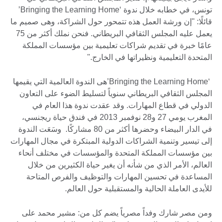
تونس، في خطابه خلال ندوة ‘Bringing the Learning Home’
قائلًا: "إن ورشة العمل هذه تتمحور حول الشراكة، وهى صميم ما
يعمل عليه المجلس الثقافي البريطاني. فنحن نملك أكثر من 75
عامًا خبرة في تقديم شراكات تعليمية بين مؤسسات المملكة
المتحدة التعليمية ونظيراتها في الخارج."
‘Bringing the Learning Home’هى الندوة العالمية التي يقيمها
المجلس الثقافي البريطاني سنوياً لتسليط الضوء على التعاون
الدولي في قطاع المهارات. وقد عقدت ندوة هذا العام في
المغرب يومي 27 و28 نوفمبر 2013 في فندق حياة ريجنسي،
في الدار البيضاء وحضرها أكثر من 80 مشاركًا. وسَعَت الندوة
إلى تيسير وتنمية الشراكات الدولية المبتكرة في مجال المهارات
بين مؤسسات المملكة المتحدة والمؤسسات في مختلف أنحاء
العالم، الأمر الذي من شأنه أن يغير حياة الكثيرين من خلال
المساعدة في تحسين المهارات والتوظيف والفرص المتاحة
للأيدى العاملة الحالية والمستقبلية حول العالم.
ومن مصر شارك وفداً مصرياً يضم كل من: مشير محمد على