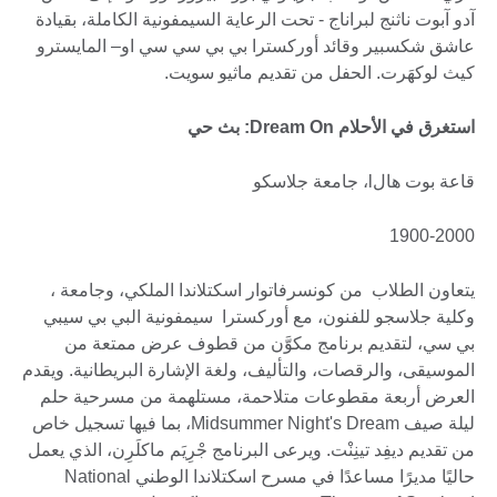
آدو آبوت ناثنج لبراناج - تحت الرعاية السيمفونية الكاملة، بقيادة
عاشق شكسبير وقائد أوركسترا بي بي سي سي او– المايسترو
كيث لوكهَرت. الحفل من تقديم ماثيو سويت.
استغرق في الأحلام Dream On: بث حي
قاعة بوت هالl، جامعة جلاسكو
1900-2000
يتعاون الطلاب من كونسرفاتوار اسكتلاندا الملكي، وجامعة ،
وكلية جلاسجو للفنون، مع أوركسترا سيمفونية البي بي سيبي
بي سي، لتقديم برنامج مكوَّن من قطوف عرض ممتعة من
الموسيقى، والرقصات، والتأليف، ولغة الإشارة البريطانية. ويقدم
العرض أربعة مقطوعات متلاحمة، مستلهمة من مسرحية حلم
ليلة صيف Midsummer Night's Dream، بما فيها تسجيل خاص
من تقديم ديفِد تينِنْت. ويرعى البرنامج جْرِيَم ماكلَرِن، الذي يعمل
حاليًا مديرًا مساعدًا في مسرح اسكتلاندا الوطني National