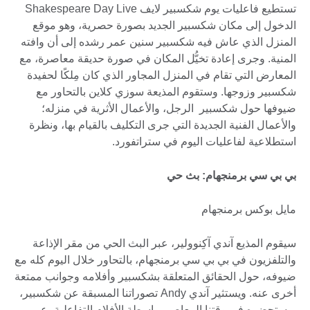
تستطيع فاعليات يوم شكسبير لايف Shakespeare Day Live
الدخول إلى مكان شكسبير الجديد بصورة حصرية، وهو موقع
المنزل الذي عاش فيه شكسبير سنين عمر رشده إلى أن وافته
المنية. وجرى إعادة تخيُّل المكان في صورة حديقة معاصرة، مع
المعارض التي تقام في المنزل المجاور الذي كان مِلكًا لحفيدة
شكسبير وزوجها. وستقوم المذيعة سوزي كلاين بالتحاور مع
ضيوفها حول شكسبير الرجل، والأعمال الأثرية في منزله؛
والأعمال الفنية الجديدة التي جرى التكليف بالقيام بها، ونظرة
استطلاعية لفاعليات اليوم في ستراتفورد.
بي بي سي برمنجهام: بث حي
مايل بوكس برمنجهام
سيقوم المذيع آندي آكِنوولير، عبر البث الحي من مقر الإذاعة
والتلفزيون في بي بي سي برمنجهام، بالتحاور خلال اليوم كله مع
ضيوفه، حول الحقائق المتعلقة بشكسبير وأفلامه وجوانب ممتعة
أخرى عنه. ويستثير آندي Andy تصوراتنا المسبقة عن شكسبير،
ويستحضره في وقتنا المعاصر بواسطة الأفلام التفاعلية، عبر