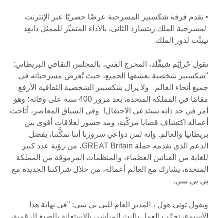
• تقدم فرقة شكسبير المسرحية عرضًا حصريًا عبر الإنترنت
لمسرحية الملك ريتشارد الثاني، بالأداء المتميِّز للممثل دايفِد
تينِنْت لدور الملك.
يقول جْراِيَم شيفِّلد، المخرج الفني، بالمجلس الثقافي البريطاني:
"شكسبير شخصية يعشقها الجميع، حيث تُعرض مسرحياته في
جميع أنحاء العالم. ولا يزال شكسبير الشخصية الثقافية الأرفع
مقامًا في المملكة المتحدة، بعد مرور 400 سنة على وفاته؛ وهو
أمر في حد ذاته يستدعي الاحتفال! وفي السياق المعاصر، أتاحت
أعماله اكتشاف قضايا مركَّبة، ومد جسور لعلاقات أقوى بين
بريطانيا والعالم. وإنه لمن دواعي سرورنا أننا تمكَّننا، بفضل
الدعم الذي تقدمه حملة GREAT Britain، من رؤية عدد كبير
للغاية من الفنانين العظماء، والمنظمات المرموقة من المملكة
المتحدة، يشارك مع العالم أعماله، من خلال شراكتنا الجديدة مع
بي بي سي.
ويقول توني هول ، المدير العام للبي بي سي: "في نهاية هذا
الأسبوع، نجرِّب العمل بالبث المباشر، بالاستعانة بالصيغ الرقمية،