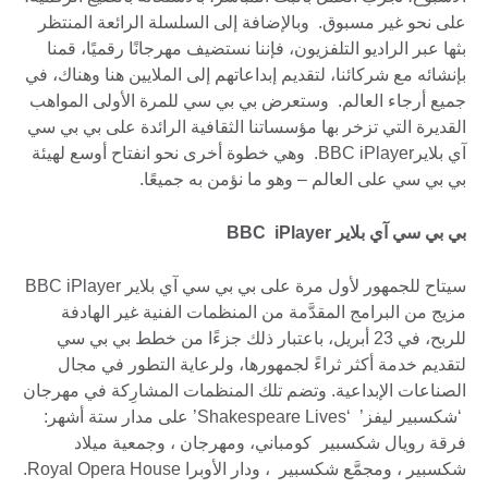
على نحو غير مسبوق. وبالإضافة إلى السلسلة الرائعة المنتظر
بثها عبر الراديو التلفزيون، فإننا نستضيف مهرجانًا رقميًا، قمنا
بإنشائه مع شركائنا، لتقديم إبداعاتهم إلى الملايين هنا وهناك، في
جميع أرجاء العالم. وستعرض بي بي سي للمرة الأولى المواهب
القديرة التي تزخر بها مؤسساتنا الثقافية الرائدة على بي بي سي
آي بلايرBBC iPlayer. وهي خطوة أخرى نحو انفتاح أوسع لهيئة
بي بي سي على العالم – وهو ما نؤمن به جميعًا.
بي بي سي آي بلاير BBC iPlayer
سيتاح للجمهور لأول مرة على بي بي سي آي بلاير BBC iPlayer
مزيج من البرامج المقدَّمة من المنظمات الفنية غير الهادفة
للربح، في 23 أبريل، باعتبار ذلك جزءًا من خطط بي بي سي
لتقديم خدمة أكثر ثراءً لجمهورها، ولرعاية التطور في مجال
الصناعات الإبداعية. وتضم تلك المنظمات المشارِكة في مهرجان
‘شكسبير ليفز’ ‘Shakespeare Lives’ على مدار ستة أشهر:
فرقة رويال شكسبير كومباني، ومهرجان ، وجمعية ميلاد
شكسبير ، ومجمَّع شكسبير ، ودار الأوبرا Royal Opera House.