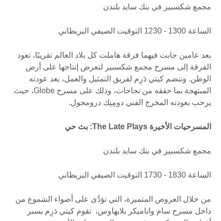
مجمع شكسبير في بنك سايد بلندن
الساعة 1300 - 1230 التوقيت الصيفي البريطاني
بعد عامين جابت فيهما فرقة هاملت كل بلاد العالم تقريبًا، تعود
الفرقة إلى مسرح مجمع شكسبير لتعرض إنتاجها على أرض
الوطن. وتنضم كيتي دَرِم لفريق التمثيل والعمل، بعد عودته
المبتهجة بما حققه من نجاحات، وذلك على مسرح Globe، حيث
يرحب بعودته المخرج الفني دومِنِك درومجول.
المسرحيات الأخيرة The Late Plays: بث حي
مجمع شكسبير في بنك سايد بلندن
الساعة 1830 - 1730 التوقيت الصيفي البريطاني
من خلال العروض المتميزة، التي تؤدَّى على أضواء الشموع من
داخل مسرح سام واناميكر بلايهاوس، تقوم كيتي دَرِم بسبر