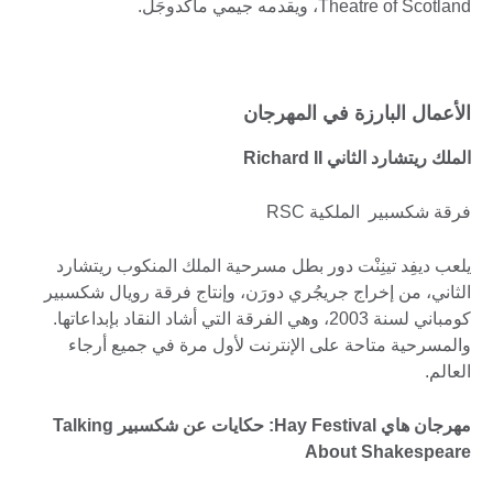
Theatre of Scotland، ويقدمه جيمي ماكدوجَل.
الأعمال البارزة في المهرجان
الملك ريتشارد الثاني Richard II
فرقة شكسبير الملكية RSC
يلعب ديفِد تينِنْت دور بطل مسرحية الملك المنكوب ريتشارد
الثاني، من إخراج جريجُري دورَن، وإنتاج فرقة رويال شكسبير
كومباني لسنة 2003، وهي الفرقة التي أشاد النقاد بإبداعاتها.
والمسرحية متاحة على الإنترنت لأول مرة في جميع أرجاء
العالم.
مهرجان هاي Hay Festival: حكايات عن شكسبير Talking
About Shakespeare