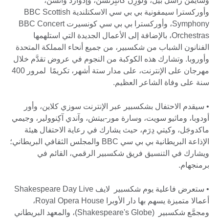
وسايمن راسِّل بيل، ولورِن كاثْبِرتسن، وإدوارد واتسُن،
وأوركسترا سيمفونية بي بي سي الاسكتلندية BBC Scottish
Symphony، وأوركسترا بي بي سي كونسيرت BBC Concert
Orchestras، بالإضافة إلى الأعمال الجديدة التي استلهمها
الفنانون الشباب من شكسبير، من جميع أنحاء المملكة المتحدة
وأوروبا. وتشارك هذه الكوكبة من النجوم في عروض تقدَّم خلال
مهرجان على الإنترنت، على مدار ستة أشهر، تكريمًا لمرور 400
سنة على وفاة الشاعر العظيم.
• سيقدم الاحتفال بشكسبير عبر الإنترنت سوزي كلاين، وأور
أودوبا، وماثيو سويت، وسارة مور-بيتش، وآندي آكِنوولير، وجيمي
ماكدوجَل، وكيتي دِرَم، حيث يشارك في رعاية الاحتفال هيئة
الإذاعة البريطانية بي بي سي BBC والمجلس الثقافي البريطاني؛
ويشارك في التنسيق فريق شكسبير الرقمي، القائم في
برمنجهام.
• ستعرض فاعلية يوم شكسبير لايف Shakespeare Day Live
أعمالا متميزة يسهم بها دار الأوبرا Royal Opera House،
ومجمَّع شكسبير (Shakespeare's Globe)، والمعهد البريطاني