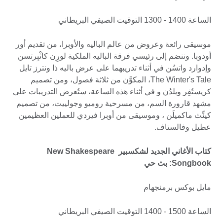
الساعة 1400 - 1300 التوقيت الصيفي البريطاني
موسيقى رائعة وعروض من عالم الباليه والأوبرا، من تقديم أور
أودوبا. وننضم إلى رئيسي فرقة الباليه الملكية لورِن كاثْبِرتسن
وإدوارد واتسُن في أثناء تدريبهما على عرض باليه ذا ونترز تايل
The Winter's Tale، المكوَّن من ثلاثة فصول، ومن تصميم
كريستُفِر ويلدُن و في أثناء هذه الساعة، ستُعرض التدريبات على
مشهد قارورة السم، من مسرحية روميو وجولييت، من تصميم
كينِّث ماكميلَن ، وموسيقى من أوبرا فيردي للعملين العظيمين
عطيل وفالستاف.
كتاب الأغاني الجديد لشكسبير New Shakespeare
Songbook: بث حي
مايل بوكس برمنجهام
الساعة 1500 - 1400 التوقيت الصيفي البريطاني