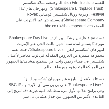
للفيلم British Film Institute، وجمعية ميلاد شكسبير
(Shakespeare Birthplace Trust)، ومهرجان هاي Hay
Festival، وفرقة رويال شكسبير كومباني (Royal
Shakespeare Company)، وسيتم بثها عبر الإنترنت على
الموقع bbc.co.uk/shakespearelives.
• ستفتتح فاعلية يوم شكسبير لايف Shakespeare Day Live
مهرجانًا يستمر لمدة ستة أشهر، بالبث الحي عبر الإنترنت
لمهرجان ‘شكسبير ليفز’ ‘Shakespeare Lives’، حيث يضم
مجموعة متميزة من العروض المقدمَّة في ثوب معاصر لأعمال
شكسبير في فضاء رقمي واحد، كي يستمتع بمشاهدتها الجمهور
في المملكة المتحدة وجميع بقاع العالم.
• ستتاح الأعمال البارزة عن مهرجان ‘شكسبير ليفز’
‘Shakespeare Lives’ على بي بي سي آي بلايرBBC iPlayer -
وهي برامج تقدّمها لأول مرة منظمات فنية غير هادفة للربح إلى
القاعدة الأكبر من الجمهور، من خلال هيئة بي بي سي.