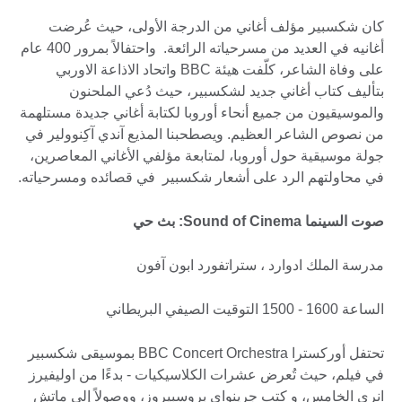
كان شكسبير مؤلف أغاني من الدرجة الأولى، حيث عُرضت
أغانيه في العديد من مسرحياته الرائعة. واحتفالاً بمرور 400 عام
على وفاة الشاعر، كلّفت هيئة BBC واتحاد الاذاعة الاوربي
بتأليف كتاب أغاني جديد لشكسبير، حيث دُعي الملحنون
والموسيقيون من جميع أنحاء أوروبا لكتابة أغاني جديدة مستلهمة
من نصوص الشاعر العظيم. ويصطحبنا المذيع آندي آكِنوولير في
جولة موسيقية حول أوروبا، لمتابعة مؤلفي الأغاني المعاصرين،
في محاولتهم الرد على أشعار شكسبير في قصائده ومسرحياته.
صوت السينما Sound of Cinema: بث حي
مدرسة الملك ادوارد ، ستراتفورد ابون آفون
الساعة 1600 - 1500 التوقيت الصيفي البريطاني
تحتفل أوركسترا BBC Concert Orchestra بموسيقى شكسبير
في فيلم، حيث تُعرض عشرات الكلاسيكيات - بدءًا من اوليفيرز
انري الخامس، و كتب جرينواي بروسبيروز، ووصولاً إلى ماتش