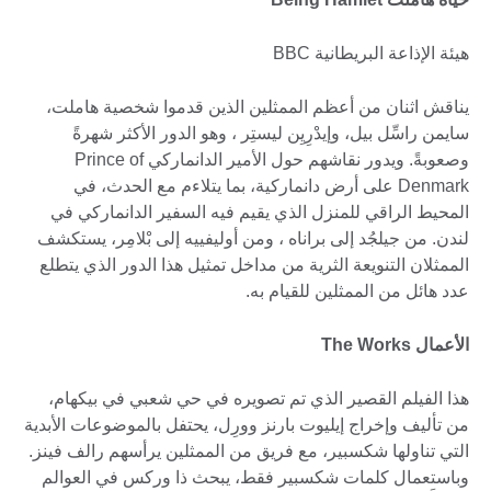
هيئة الإذاعة البريطانية BBC
يناقش اثنان من أعظم الممثلين الذين قدموا شخصية هاملت،
سايمن راسِّل بيل، وإيدْرِيِن ليستِر ، وهو الدور الأكثر شهرةً
وصعوبةً. ويدور نقاشهم حول الأمير الدانماركي Prince of
Denmark على أرض دانماركية، بما يتلاءم مع الحدث، في
المحيط الراقي للمنزل الذي يقيم فيه السفير الدانماركي في
لندن. من جيلجُد إلى براناه ، ومن أوليفييه إلى بْلامِر، يستكشف
الممثلان التنويعة الثرية من مداخل تمثيل هذا الدور الذي يتطلع
عدد هائل من الممثلين للقيام به.
الأعمال The Works
هذا الفيلم القصير الذي تم تصويره في حي شعبي في بيكهام،
من تأليف وإخراج إيليوت بارنز وورِل، يحتفل بالموضوعات الأبدية
التي تناولها شكسبير، مع فريق من الممثلين يرأسهم رالف فينز.
وباستعمال كلمات شكسبير فقط، يبحث ذا وركس في العوالم