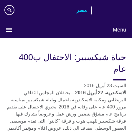
Skip
مصر‎
to
main
content
Menu
Languages
حياة شيكسبير: الاحتفال ب400
عام
السبت 23 أبريل 2016
الاسكندرية، 22 أبريل 2016
– يحتفلان المجلس الثقافي
البريطاني ومكتبة الاسكندرية باعمال ويليام شيكسبير بمناسبة
مرور 400 عام على وفاته في 2016. يحتوي الاحتفال على تقديم
برنامج عام مشوُق يتضمن ورش عمل وعروضاً يشارك فيها
فرقة شكسبير للهيب هوب و فرقة "كانتو" التى تقدم موسيقى
العصور الوسطى. يضاف الى ذلك، عروض افلام ومؤتمر أكاديمي