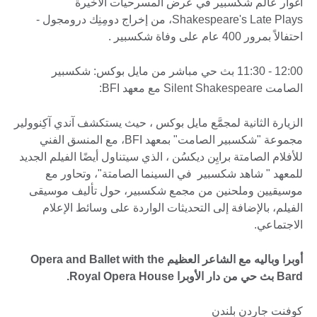
أغوار عالم شكسبير في عرض المسرحيات الأخيرة
Shakespeare's Late Plays، من إخراج دومِنِك درومجول -
احتفالاً بمرور 400 عام على وفاة شكسبير .
12:00 - 11:30 بث حي مباشر من مايل بوكس: شكسبير
الصامت Silent Shakespeare مع معهد BFI:
الزيارة الثانية لمجمَّع مايل بوكس ، حيث يستكشف آندي آكِنوولير
مجموعة "شكسبير الصامت" بمعهد BFI، مع المنسق الفني
للأفلام الصامتة برايِن ديكسُن ، الذي سيتناول أيضًا الفيلم الجديد
للمعهد " شاهد شكسبير في السينما الصامتة"، وتحاور مع
موسيقيين وملحنين من مجمع شكسبير، حول تأليف موسيقى
الفيلم، بالإضافة إلى التحديثات الواردة على وسائط الإعلام
الاجتماعي.
أوبرا وباليه مع الشاعر العظيم Opera and Ballet with the
Bard بث حي من دار الأوبرا Royal Opera House.
كوفنت جاردن بلندن