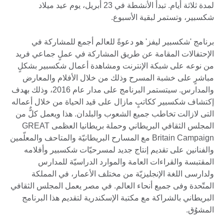
لمدة ثلاثة أيام. تبدأ الأنشطة في 23 أبريل، يوم عيد ميلاد
شكسبير، وتستمر لبقية الأسبوع.
برنامج 'شكسبير ليفز' هو دعوةً للعالم أجمع للمشاركة في
الإحتفالات المقامة عن طريق المشاركة في عملٍ جماعي فريد
من نوعه على شبكة الإنترنت ومشاهدة أعمال شكسبير بشكلٍ
مباشرٍ على خشبة المسرح وذلك من خلال الأفلام والمعارض
والمدارس. سيتستمر البرنامج على مدار عام 2016، وذلك بهدف
إكتشاف شكسبير ككاتبٍ مازال على قيد الحياة من خلال أعماله
التى لازالت تخاطب جميع الشعوب والبلدان. هذا ويعمل كلٌّ من
المجلس الثقافي البريطاني وحملة بريطانيا العظمى GREAT
Britain Campaign مع المسارح البريطانيّة والمتاحف والمعلّمين
والفنانين على تقديم إنتاج جديد لمسرحيّات شكسبير وأفلامه
المقتبسة والقراءات العامة والموارد الدراسيّة للمدارس
ولدارسى اللغة الإنجليزيّة من مختلف الأعمار، في المملكة
المتّحدة وفى جميع أنحاء العالم. في مصر يعمل المجلس الثقافي
البريطاني بالشراكة مع مكتبة الإسكندرية لتقديم هذا البرنامج
المشوُق.