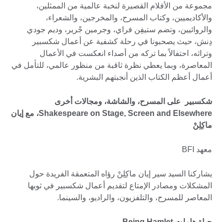
مجموعة من الأفلام القصيرة لنخبة عالمية من الممثلين،
والأكاديميين، وكتاب المسرح، والمخرجين، والشعراء،
والروائيين، وتضم ستيفِن فراي، وجرمين جْرير، وديم جودي
دِنش، حيث يصحبونا في رحلة كشفية عن أعمال شكسبير
وتراثه، احتفالاً بما تركه من أصداء انعكست في الأعمال
المعاصرة، وبما يعطي نظرة ثاقبة من منظور عالمي، للتأمل في
أعمال أعظم الكتاب الذين أنجبتهم البشرية.
شكسبير على المسرح، والشاشة، ومجالات أخرى
Shakespeare on Stage, Screen and Elsewhere، مع إيان
ماكِلِنْ
معهد BFI
يشاركنا السيد سير إيان ماكِلِنْ رؤاه المتعمقة الفريدة حول
المشكلات ومصادر الإمتاع لتقديم أعمال شكسبير في ثوبها
المعاصر للمسرح، والتلفزيون، والراديو، والسينما.
حياة هاملت Being Hamlet