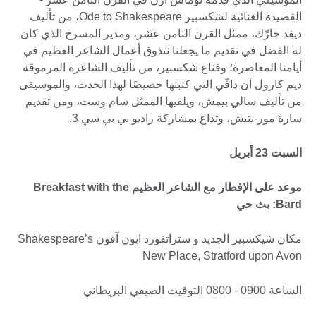
القصيدة الغنائية لشكسبير Ode to Shakespeare، من تأليف
ديفِد جارِّك، ممثل القرن الثامن عشر، ومدير المسرح الذي كان
له الفضل في تقديم ما يجعلنا نتذوق أعمال الشاعر العظيم في
أيامنا المعاصرة؛ وقناع شكسبير، من تأليف الشاعرة المرموقة
ديم كارول آن دافّي التي كتبتها خصيصًا لهذا الحدث، والموسيقى
من تأليف سالي بيمِش، ويلقيها الممثل سام وِست، ومن تقديم
سارة مور-بتيش، وتذاع بمشاركة راديو بي بي سي 3.
السبت 23 أبريل
موعد على الإفطار مع الشاعر العظيم Breakfast with the
Bard: بث حي
مكان شيكسبير الجديد و ستراتفورد ابون آفون Shakespeare’s
New Place, Stratford upon Avon
الساعة 0900 - 0800 التوقيت الصيفي البريطاني