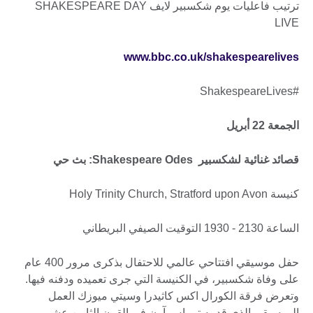
ترتيب فاعليات يوم شكسبير لايف SHAKESPEARE DAY
LIVE
www.bbc.co.uk/shakespearelives
#ShakespeareLives
الجمعة 22 أبريل
قصائد غنائية لشكسبير Shakespeare Odes: بث حي
كنيسة Holy Trinity Church, Stratford upon Avon
الساعة 2130 - 1930 التوقيت الصيفي البريطاني
حفل موسيقي افتتاحي عالمي للاحتفال بذكرى مرور 400 عام
على وفاة شكسبير، في الكنيسة التي جرى تعميده ودفنه فيها.
وتعرض فرقة الكورال اكس كاثيدرا وسيتي ميوزك العمل
الموسيقي الذي قدمه توماس آرن في القرن الثامن عشر -