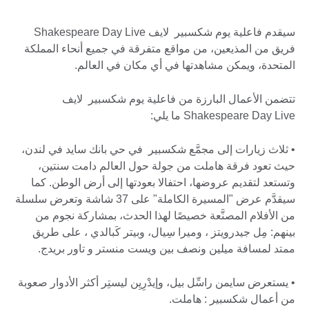
سيقدم فاعلية يوم شكسبير لايف Shakespeare Day Live
فريق من المذيعين، من مواقع متفرقة في جميع أنحاء المملكة
المتحدة، ويمكن مشاهدتها في أي مكان في العالم.
تتضمن الأعمال البارزة من فاعلية يوم شكسبير لايف
Shakespeare Day Live ما يلي:
• ثلاث زيارات إلى مجمَّع شكسبير في حي بانك سايد في لندن،
حيث تعود فرقة هاملت من جولة حول العالم دامت سنتين،
وتستعد لتقديم عروضها، احتفالا بعودتها إلى أرض الوطن. كما
سيقدَّم عرض "المسيرة الكاملة" على 37 شاشة وتعرض سلسلة
من الأفلام المصنَّعة خصيصًا لهذا الحدث، بمشاركة نجوم من
بينهم: مِل جيدرويتز ، وميرا سِيال، وبيتر كَبالدي ، على طريق
ممتد لمسافة ميلين ونصف بين ويست منستر و تاور بريدج.
• يستعرض سايمن راسِّل بيل، وإيدْرِيِن ليستِر أكثر الأدوار صعوبة
من أعمال شكسبير : هاملت.