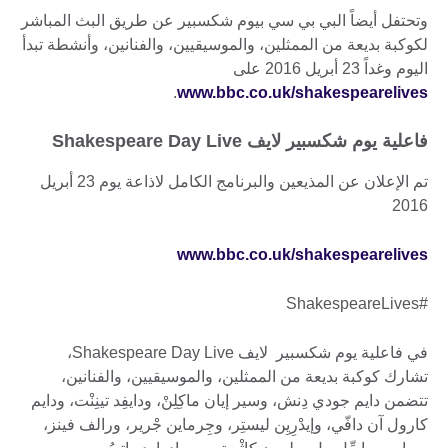
وتحتفل أيضاً البي بي سي بيوم شكسبير عن طريق البث المباشر
لكوكبة بديعة من الممثلين، والموسيقيين، والفنانين، وأنشطة تبدأ
اليوم وغداً 23 أبريل 2016 على
.
www.bbc.co.uk/shakespearelives
فاعلية يوم شكسبير لايف Shakespeare Day Live
تم الإعلان عن المذيعين والبرنامج الكامل لاذاعة يوم 23 أبريل
2016
www.bbc.co.uk/shakespearelives
#ShakespeareLives
في فاعلية يوم شكسبير لايف Shakespeare Day Live،
تشارك كوكبة بديعة من الممثلين، والموسيقيين، والفنانين،
تتضمن دايم جودي دِنش، وسير إيان ماكِلِنْ، ودايفِد تينِنْت، ودايم
كارول آن دافّي، وإيدْرِيِن ليستِر، وجِرماين جْرير، ورالف فينز،