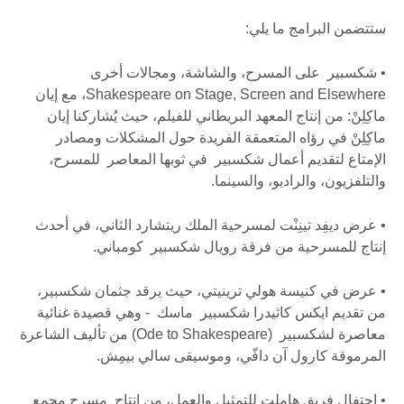
ستتضمن البرامج ما يلي:
• شكسبير على المسرح، والشاشة، ومجالات أخرى
Shakespeare on Stage, Screen and Elsewhere، مع إيان
ماكِلِنْ: من إنتاج المعهد البريطاني للفيلم، حيث يُشاركنا إيان
ماكِلِنْ في رؤاه المتعمقة الفريدة حول المشكلات ومصادر
الإمتاع لتقديم أعمال شكسبير في ثوبها المعاصر للمسرح،
والتلفزيون، والراديو، والسينما.
• عرض ديفِد تينِنْت لمسرحية الملك ريتشارد الثاني، في أحدث
إنتاج للمسرحية من فرقة رويال شكسبير كومباني.
• عرض في كنيسة هولي ترينيتي، حيث يرقد جثمان شكسبير،
من تقديم ايكس كاثيدرا شكسبير ماسك - وهي قصيدة غنائية
معاصرة لشكسبير (Ode to Shakespeare) من تأليف الشاعرة
المرموقة كارول آن دافّي، وموسيقى سالي بيمِش.
• احتفال فريق هاملت للتمثيل والعمل، من إنتاج مسرح مجمع