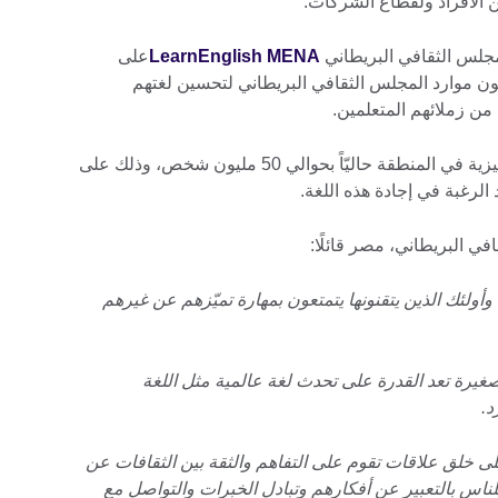
ن الأفراد ولقطاع الشركات.
جلس الثقافي البريطاني
LearnEnglish MENA
على
 يستخدمون موارد المجلس الثقافي البريطاني لتحسين لغتهم
 من زملائهم المتعلمين.
هذا ويقدر عدد الذين يتعلمون اللغة الإنجليزية في المنطقة حاليّاً بحوالي 50 مليون شخص، وذلك على
 البريطاني، مصر قائلًا:
، وأولئك الذين يتقنونها يتمتعون بمهارة تميّزهم عن غيرهم
صغيرة تعد القدرة على تحدث لغة عالمية مثل اللغة
د.
على خلق علاقات تقوم على التفاهم والثقة بين الثقافات عن
لناس بالتعبير عن أفكارهم وتبادل الخبرات والتواصل مع