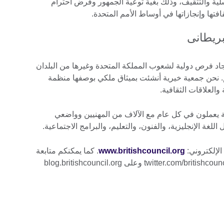
سلية والتثقيف، وذلك بغية توعية الجمهور وفرض احترام
فتها وإنجازاتها في أوساط الأمم المتحدة.
بريطانى
اد فرص دولية لشعوب المملكة المتحدة وغيرها من البلدان
لم. نحن جمعية خيرية أنشئت بميثاق ملكي بوصفها منظمة
 والعلاقات الثقافية.
7000 موظف في أكثر من 100 دولة يعملون في كل عام مع الآلاف من المهنيين وواضعي
لغة الإنجليزية، والفنون، والتعليم، والبرامج الاجتماعية.
الإلكتروني:
www.britishcouncil.org
. كما يمكنكم متابعة