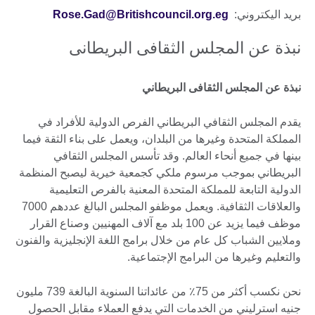
بريد اليكتروني:
Rose.Gad@Britishcouncil.org.eg
نبذة عن المجلس الثقافى البريطانى
نبذة عن المجلس الثقافى البريطاني
يقدم المجلس الثقافي البريطاني الفرص الدولية للأفراد في
المملكة المتحدة وغيرها من البلدان، ويعمل على بناء الثقة فيما
بينها في جميع أنحاء العالم. وقد تأسس المجلس الثقافي
البريطاني بموجب مرسوم ملكي كجمعية خيرية ليصبح المنظمة
الدولية التابعة للمملكة المتحدة المعنية بالفرص التعليمية
والعلاقات الثقافية. ويعمل موظفو المجلس البالغ عددهم 7000
موظف فيما يزيد عن 100 بلد مع آلاف المهنيين وصناع القرار
وملايين الشباب كل عام من خلال برامج اللغة الإنجليزية والفنون
والتعليم وغيرها من البرامج الإجتماعية.
نحن نكسب أكثر من 75٪ من عائداتنا السنوية البالغة 739 مليون
جنيه استرليني من الخدمات التي يدفع العملاء مقابل الحصول