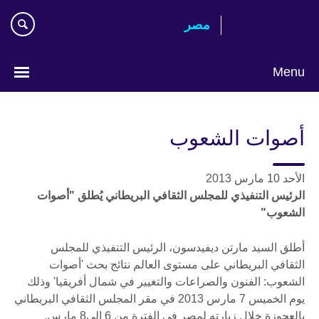
Skip
مصر‎
to
main
content
Menu
Languages
أصوات الشعوب
الأحد 10 مارس 2013
الرئيس التنفيذي للمجلس الثقافي البريطاني يُطلق "أصوات
الشعوب"
أطلق السيد مارتن ديفيدسون، الرئيس التنفيذي للمجلس
الثقافي البريطاني على مستوى العالم نتائج بحث 'أصوات
الشعوب: الفنون والصراعات والتغيير في شمال أفريقيا' وذلك
يوم الخميس 7 مارس 2013 في مقر المجلس الثقافي البريطاني
بالعجوزة خلال زيارته لمصر في الفترة من 6 إلى8 مارس.