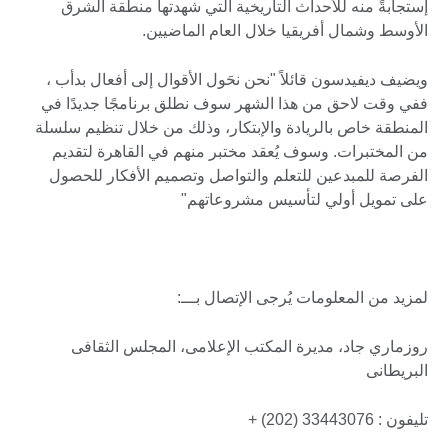
إستجابةً منه للأحداث التاريخية التي شهدتها منطقة الشرق
الأوسط وشمال أفريقيا خلال العام الماضيين.
ويضيف ديفيدسون قائلاً "نحن نحَول الأقوال إلى أفعال بدأب ،
ففي وقت لاحق من هذا الشهر سوف نطلق برنامجًا جديدًا في
المنطقة خاص بالريادة والإبتكار، وذلك من خلال تنظيم سلسلة
من المختبرات. وسوف يُعقد مختبر منهم في القاهرة لتقديم
الفرصة للمبدعين للتعلم والتواصل وتصميم الأفكار للحصول
على تمويل أولي لتأسيس مشروعاتهم"
لمزيد من المعلومات يُرجى الإتصال بـــ:
روزماري جاد، مديرة المكتب الإعلامى، المجلس الثقافى
البريطانى
تليفون : 33443076 (202) +