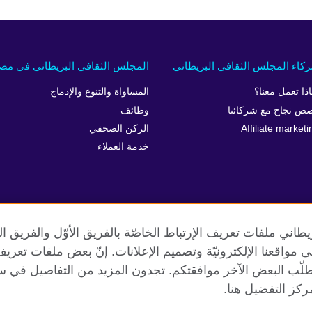
كاء المجلس الثقافي البريطاني
المجلس الثقافي البريطاني في مص
اذا تعمل معنا؟
المساواة والتنوع والإدماج
ص نجاح مع شركائنا
وظائف
Affiliate marketi
الركن الصحفي
خدمة العملاء
طاني ملفات تعريف الإرتباط الخاصّة بالفريق الأوّل والفريق 
 إلى مواقعنا الإلكترونيّة وتصميم الإعلانات. إنّ بعض ملفات تع
طلّب البعض الآخر موافقتكم. تجدون المزيد من التفاصيل في س
الخصوصية وشروط الاستخدام
ملفات تعريف الإرتباط
خارطة الموقع
كز التفضيل هنا.