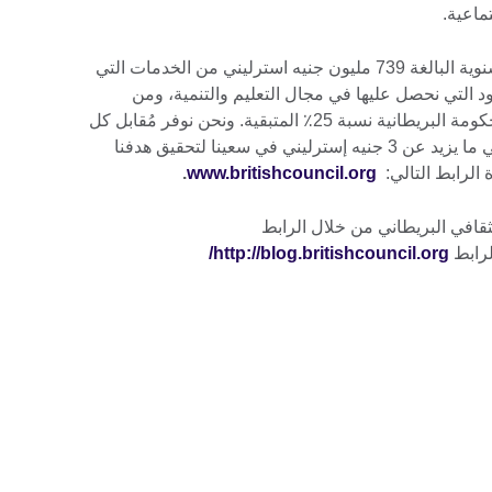
تماعية.
نحن نكسب أكثر من 75٪ من عائداتنا السنوية البالغة 739 مليون جنيه استرليني من الخدمات التي
ود التي نحصل عليها في مجال التعليم والتنمية، ومن
الشراكات. وتوفر المنحة المقدمة من الحكومة البريطانية نسبة 25٪ المتبقية. ونحن نوفر مُقابل كل
جنيه استرليني من التمويل العام الأساسي ما يزيد عن 3 جنيه إسترليني في سعينا لتحقيق هدفنا
 الرابط التالي:
www.britishcouncil.org
.
ثقافي البريطاني من خلال الرابط
لرابط
http://blog.britishcouncil.org
/