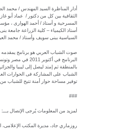
أدار المناظرة السيد المهندس / محمد ا
الثقافية بين كل من دكتور / عماد أبو غازى
المسرحية و أستاذ / أحمد الهوارى ، م
أستاذ الكيمياء – كلية الزراعة جامعة ب
السياسية ببنى سويف وأستاذ / محمد الع
صوت الشباب العربي هو برنامج يمقدمه ال
البرنامج في أكتوبر 
بالمنطقة ثم إمتد ليصل إلى ليبيا والجز
الشباب على المشاركة فى الحوارات العامة
توفير مساحة حوار أمنة تتيح للشباب من
###
لمزيد من المعلومات يُرجى الإتصال بـــ:
روزماري جاد، مديرة المكتب الإعلامى، ا