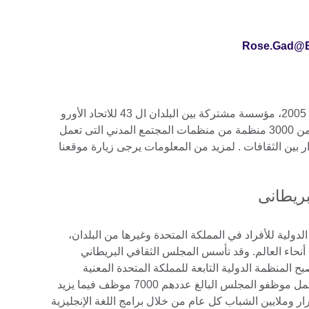
Rose.Gad@Br
تعتبر مؤسسة آنا ليند، و التى أنشئت عام 2005، مؤسسة مشتركة بين البلدان ال 43 للاتحاد الأورو
متوسطى، و تضم شبكة مكونة من اكثر من 3000 منظمة من منظمات المجتمع المدني التى تعمل
 بين الثقافات . لمزيد من المعلومات يرجى زيارة موقعنا
بريطانى
دولية للأفراد في المملكة المتحدة وغيرها من البلدان،
ع أنحاء العالم. وقد تأسس المجلس الثقافي البريطاني
لمنظمة الدولية التابعة للمملكة المتحدة المعنية
بالفرص التعليمية والعلاقات الثقافية. ويعمل موظفو المجلس البالغ عددهم 7000 موظف فيما يزيد
 القرار وملايين الشباب كل عام من خلال برامج اللغة الإنجليزية