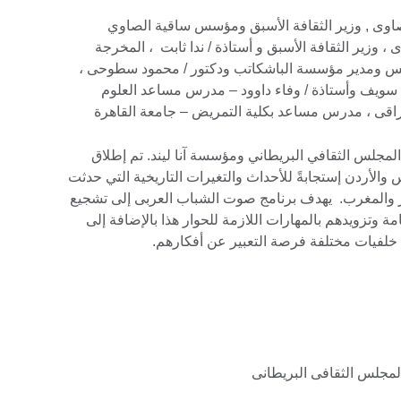
لصاوى , وزير الثقافة الأسبق ومؤسس ساقية الصاوي
 ، وزير الثقافة الأسبق و أستاذة / ندا ثابت ، المخرجة
ؤسس ومدير مؤسسة الباشكاتب ودكتور / محمود سطوحى ،
نى سويف وأستاذة / وفاء داوود – مدرس مساعد العلوم
راقى ، مدرس مساعد بكلية التمريض – جامعة القاهرة
مجلس الثقافي البريطاني ومؤسسة آنا ليند. تم إطلاق
2011 في مصر وتونس والأردن إستجابةً للأحداث والتغيرات التاريخية التي حدثت
ائر والمغرب. يهدف برنامج صوت الشباب العربى إلى تشجيع
 وتزويدهم بالمهارات اللازمة للحوار هذا بالإضافة إلى
 خلفيات مختلفة فرصة التعبير عن أفكارهم.
لمجلس الثقافى البريطانى