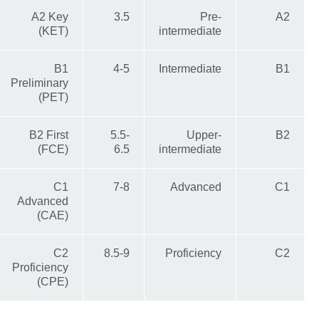
A2 Key
3.5
Pre-
A2
(KET)
intermediate
B1
4-5
Intermediate
B1
Preliminary
(PET)
B2 First
5.5-
Upper-
B2
(FCE)
6.5
intermediate
C1
7-8
Advanced
C1
Advanced
(CAE)
C2
8.5-9
Proficiency
C2
Proficiency
(CPE)