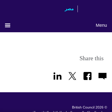
Skip
مصر‎
to
main
content
Menu
Share this
© 2026 British Council