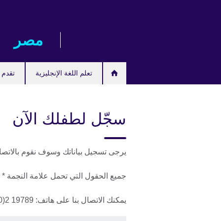
Skip
to
main
مصر‎
content
تعلم اللغة الإنجليزية
تقدم ل
سجّل لطفلك الآن
يرجى تسجيل بياناتك وسوف نقوم بالات
جميع الحقول التي تحمل علامة النجمة * إ
يمكنك الاتصال بنا على هاتف: 19789 2(0) 20 + أو زيارة مركزنا: 192 شارع النيل، العجوزة، القاهرة