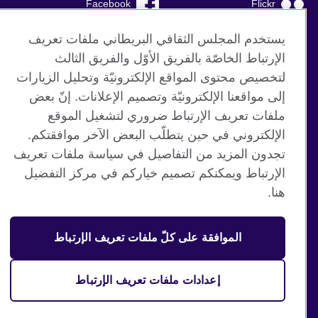
Facebook
Flickr
YouTube
RSS
يستخدم المجلس الثقافي البريطاني ملفات تعريف
الإرتباط الخاصّة بالفريق الأوّل والفريق الثالث
TikTok
لتخصيص محتوى المواقع الإلكترونيّة وتحليل الزيارات
إلى مواقعنا الإلكترونيّة وتصميم الإعلانات. إنّ بعض
ملفات تعريف الإرتباط ضروري لتشغيل الموقع
الإلكتروني في حين يتطلّب البعض الآخر موافقتكم.
موقع المجلس الثقافي البريطاني العالمي
تجدون المزيد من التفاصيل في سياسة ملفات تعريف
الخصوصية وشروط الاستخدام
الإرتباط ويمكنكم تصميم خياركم في مركز التفضيل
ملفات تعريف الإرتباط
هنا.
خارطة الموقع
الموافقة على كلّ ملفات تعريف الإرتباط
© 2026 British Council
منظمة المملكة المتحدة الدولية للعلاقات الثقافية والفرص
التعليمية. جمعية خيرية مسجلة تحت رقم 209131 (إنجلترا وويلز)
إعدادات ملفات تعريف الإرتباط
وSC03773 (اسكتلندا).