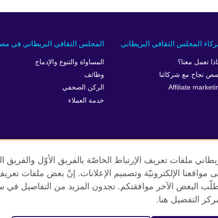
كاء المجلس الثقافي البريطاني
المجلس الثقافي البريطاني في مص
اذا تعمل معنا؟
المساواة والتنوع والإدماج
ص نجاح مع شركائنا
وظائف
Affiliate marketi
الركن الصحفي
خدمة العملاء
طاني ملفات تعريف الإرتباط الخاصّة بالفريق الأوّل والفريق 
 إلى مواقعنا الإلكترونيّة وتصميم الإعلانات. إنّ بعض ملفات تع
طلّب البعض الآخر موافقتكم. تجدون المزيد من التفاصيل في س
الخصوصية وشروط الاستخدام
ملفات تعريف الإرتباط
خارطة الموقع
كز التفضيل هنا.