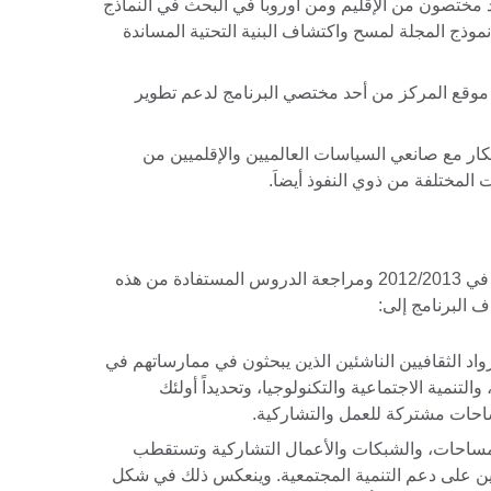
د مختصون من الإقليم ومن أوروبا في البحث في النماذج
وذج المجلة لمسح واكتشاف البنية التحتية المساندة
 موقع المركز من أحد مختصي البرنامج لدعم تطوير
ار مع صانعي السياسات العالميين والإقلميين من
 المختلفة من ذوي النفوذ أيضاَ.
أنشئ البرنامج بعد نسخة تجريبية اقليمية في 2012/2013 ومراجعة الدروس المستفادة من هذه
ف البرنامج إلى:
اد الثقافيين الناشئين الذين يبحثون في ممارساتهم في
والتنمية الاجتماعية والتكنولوجيا، وتحديداً أولئك
ساحات مشتركة للعمل والتشاركية.
لمساحات، والشبكات والأعمال التشاركية وتستقطب
ملين على دعم التنمية المجتمعية. وينعكس ذلك في شكل