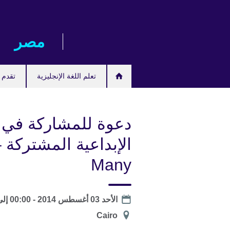
Skip
to
main
مصر‎
content
تعلم اللغة الإنجليزية
تقدم ل
دعوة للمشاركة في ا
Many
موعد
الأحد 03 أغسطس 2014 - 00:00
إل
الموقع
Cairo