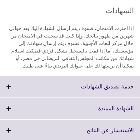
الشهادات
إذا اجتزت الامتحان، فسوف يتم إرسال الشهادة إليك بعد حوالي
شهرين من ظهور نتائجك. وإذا كنت قد سجلت في الامتحان من
خلال مركز للغات الأجنبية، فسوف يتم إرسال شهادتك إلى
مؤسستك، أما إذا قمت بالتسجيل بشكل فردي فيمكنك استلام
شهادتك من مكاتب المجلس الثقافي البريطاني في مصر، أو
يمكننا أن نرسلها لك على عنوانك البريدي بناءً على طلبك.
Click
خدمة تصديق الشهادات
to
expand.
More
Click
الشهادة الممتدة
information
to
available.
expand.
More
Click
الاستفسار عن النتائج
information
to