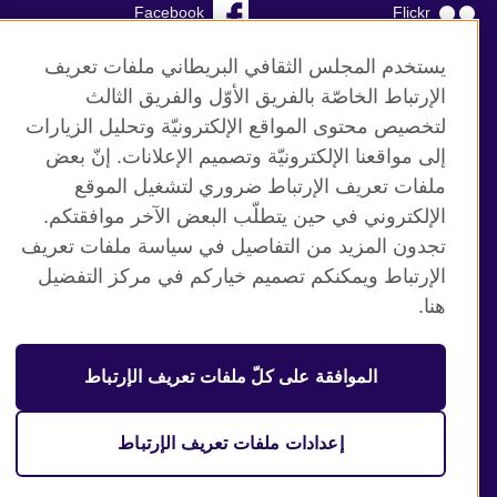
Facebook
Flickr
YouTube
RSS
يستخدم المجلس الثقافي البريطاني ملفات تعريف
الإرتباط الخاصّة بالفريق الأوّل والفريق الثالث
TikTok
لتخصيص محتوى المواقع الإلكترونيّة وتحليل الزيارات
إلى مواقعنا الإلكترونيّة وتصميم الإعلانات. إنّ بعض
ملفات تعريف الإرتباط ضروري لتشغيل الموقع
الإلكتروني في حين يتطلّب البعض الآخر موافقتكم.
موقع المجلس الثقافي البريطاني العالمي
تجدون المزيد من التفاصيل في سياسة ملفات تعريف
الخصوصية وشروط الاستخدام
الإرتباط ويمكنكم تصميم خياركم في مركز التفضيل
ملفات تعريف الإرتباط
هنا.
خارطة الموقع
الموافقة على كلّ ملفات تعريف الإرتباط
© 2026 British Council
منظمة المملكة المتحدة الدولية للعلاقات الثقافية والفرص
التعليمية. جمعية خيرية مسجلة تحت رقم 209131 (إنجلترا وويلز)
إعدادات ملفات تعريف الإرتباط
وSC03773 (اسكتلندا).