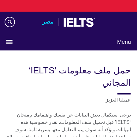
Skip
to
main
مصر‎
content
Menu
Languages
حمل ملف معلومات ’IELTS‘
المجاني
عميلنا العزيز
يرجى استكمال بعض البيانات عن نفسك واهتمامك بإمتحان
‘IELTS’ قبل تحميل ملف المعلومات. نقدر خصوصية هذه
البيانات ونؤكد أنه سوف يتم التعامل معها بسرية تامة. سوف
تساعدنا هذه البيانات على أن نرسل لك معلومات إضافية ونصائح