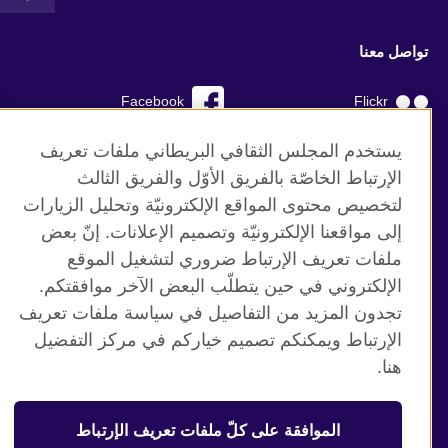
تواصل معنا
Facebook
Flickr
YouTube
RSS
يستخدم المجلس الثقافي البريطاني ملفات تعريف
الإرتباط الخاصّة بالفريق الأوّل والفريق الثالث
TikTok
لتخصيص محتوى المواقع الإلكترونيّة وتحليل الزيارات
إلى مواقعنا الإلكترونيّة وتصميم الإعلانات. إنّ بعض
ملفات تعريف الإرتباط ضروري لتشغيل الموقع
الإلكتروني في حين يتطلّب البعض الآخر موافقتكم.
موقع المجلس الثقافي البريطاني العالمي
تجدون المزيد من التفاصيل في سياسة ملفات تعريف
الخصوصية وشروط الاستخدام
الإرتباط ويمكنكم تصميم خياركم في مركز التفضيل
ملفات تعريف الإرتباط
هنا.
خارطة الموقع
الموافقة على كلّ ملفات تعريف الإرتباط
© 2026 British Council