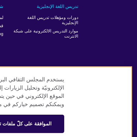
تدريس اللغة الإنجليزية
شر
دورات ومؤهلات تدريس اللغة
لم
الإنجليزية
قص
موارد التدريس الالكترونية على شبكة
ng
الانترنت
يستخدم المجلس الثقافي البري
الإلكترونيّة وتحليل الزيارات
الموقع الإلكتروني في حين يت
موقع المجلس الثقافي البريطاني العالمي
ويمكنكم تصميم خياركم في مر
© 2026 British Council
الموافقة على كلّ ملفات ت
منظمة المملكة المتحدة الدولية للعلاقات الثقافية والفرص التعلي