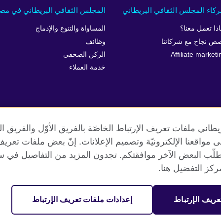
كاء المجلس الثقافي البريطاني
المجلس الثقافي البريطاني في مص
اذا تعمل معنا؟
المساواة والتنوع والإدماج
ص نجاح مع شركائنا
وظائف
Affiliate marketi
الركن الصحفي
خدمة العملاء
طاني ملفات تعريف الإرتباط الخاصّة بالفريق الأوّل والفريق 
 إلى مواقعنا الإلكترونيّة وتصميم الإعلانات. إنّ بعض ملفات تع
طلّب البعض الآخر موافقتكم. تجدون المزيد من التفاصيل في س
الخصوصية وشروط الاستخدام
ملفات تعريف الإرتباط
خارطة الموقع
كز التفضيل هنا.
عريف الإرتباط
إعدادات ملفات تعريف الإرتباط
مية. جمعية خيرية مسجلة تحت رقم 209131 (إنجلترا وويلز) وSC03773 (اسكتلندا).