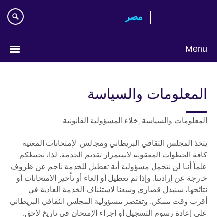
Skip
مصر‎
to
main
content
Menu
Languages
المعلومات والسياسة
المعلومات والسياسة إخلاء المسؤولية القانونية
يتخذ المجلس الثقافي البريطاني ومجالس الإمتحانات المعنية
كافة الخطوات المعقولة لاستمرار تقديم الخدمة. لذا، نحيطكم
علماً أننا لن نتحمل مسؤولية أية تعطيل للخدمة ناجم عن ظروف
خارجة عن إرادتنا. وإذا تم تعطيل أو إلغاء أو تأخير الامتحانات أو
نتائجها، سنبذل قصارى وسعنا لاستئناف الخدمة العادية في
أقرب وقت ممكن. وتقتصر مسؤولية المجلس الثقافي البريطاني
على إعادة رسوم التسجيل أو إجراء الإمتحان في تاريخ لاحق.