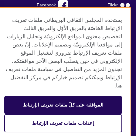
Facebook
Flickr
YouTube
RSS
يستخدم المجلس الثقافي البريطاني ملفات تعريف
الإرتباط الخاصّة بالفريق الأوّل والفريق الثالث
TikTok
لتخصيص محتوى المواقع الإلكترونيّة وتحليل الزيارات
إلى مواقعنا الإلكترونيّة وتصميم الإعلانات. إنّ بعض
ملفات تعريف الإرتباط ضروري لتشغيل الموقع
الإلكتروني في حين يتطلّب البعض الآخر موافقتكم.
موقع المجلس الثقافي البريطاني العالمي
تجدون المزيد من التفاصيل في سياسة ملفات تعريف
الخصوصية وشروط الاستخدام
الإرتباط ويمكنكم تصميم خياركم في مركز التفضيل
ملفات تعريف الإرتباط
هنا.
خارطة الموقع
الموافقة على كلّ ملفات تعريف الإرتباط
© 2026 British Council
منظمة المملكة المتحدة الدولية للعلاقات الثقافية والفرص
التعليمية. جمعية خيرية مسجلة تحت رقم 209131 (إنجلترا وويلز)
إعدادات ملفات تعريف الإرتباط
وSC03773 (اسكتلندا).