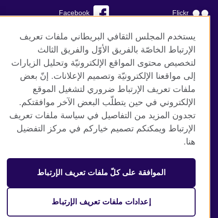
Facebook
Flickr
YouTube
RSS
يستخدم المجلس الثقافي البريطاني ملفات تعريف
الإرتباط الخاصّة بالفريق الأوّل والفريق الثالث
TikTok
لتخصيص محتوى المواقع الإلكترونيّة وتحليل الزيارات
إلى مواقعنا الإلكترونيّة وتصميم الإعلانات. إنّ بعض
ملفات تعريف الإرتباط ضروري لتشغيل الموقع
الإلكتروني في حين يتطلّب البعض الآخر موافقتكم.
موقع المجلس الثقافي البريطاني العالمي
تجدون المزيد من التفاصيل في سياسة ملفات تعريف
الخصوصية وشروط الاستخدام
الإرتباط ويمكنكم تصميم خياركم في مركز التفضيل
ملفات تعريف الإرتباط
هنا.
خارطة الموقع
الموافقة على كلّ ملفات تعريف الإرتباط
© 2026 British Council
منظمة المملكة المتحدة الدولية للعلاقات الثقافية والفرص
التعليمية. جمعية خيرية مسجلة تحت رقم 209131 (إنجلترا وويلز)
إعدادات ملفات تعريف الإرتباط
وSC03773 (اسكتلندا).