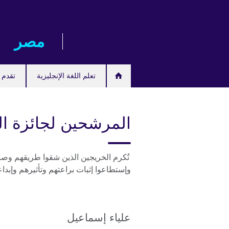
Skip
to
main
مصر‎
content
تعلم اللغة الإنجليزية
تقدم ل
المرشحين لجائزة الث
تُكرم الخريجين الذين شقوا طريقهم وصنعو
وإستطاعوا إثبات براعتهم وتأثيرهم وإبدا
علياء إسماعيل