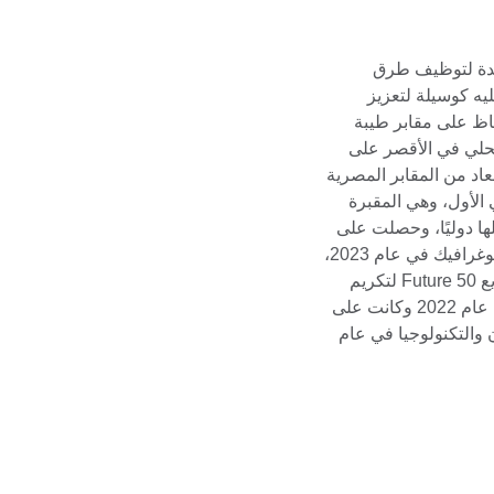
دة لتوظيف طرق
يه كوسيلة لتعزيز
فاظ على مقابر طيبة
محلي في الأقصر على
بعاد من المقابر المصرية
 الأول، وهي المقبرة
لها دوليًا، وحصلت على
جائزة واي فايندر من جمعية ناشيونال جيوغرافيك في عام 2023،
ووصلت إلى قائمة مؤشر مديري المشاريع 50 Future لتكريم
القادة الصاعدين الذين يغيرون العالم في عام 2022 وكانت على
عين للفنون والتكنولوجيا في عام