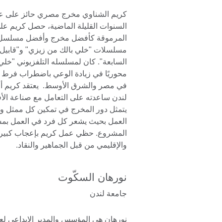
كريم الشناوي مخرج مصري حائز على عد
السنوات القليلة الماضية، حصل كريم عل
المرموقة كأفضل مخرج وأفضل مسلسل 
مسلسلات "خلي بالك من زيزي" و"قابيل"
السابعة". كان لمسلسله التلفزيوني "خلي 
محوريًا في زيادة الوعي باضطراب فرط ال
في مصر والشرق الأوسط. يعتقد كريم أ
لندن ساعدته على التعامل مع صناعة الأف
يتمثل دور المخرج في تمكين كل ممثل 
العمل بحيث يشعر كل فرد في العمل بمس
المشروع. حظي عمل كريم بإعجاب كبير 
والإقليمي من قبل الجماهير والنقاد.
نورهان السكّوت
جامعة لندن
نورهان هي المؤسس والمدير الإبداعي لعلا