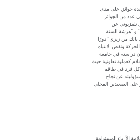
ة جوائز. على مدى
ى عدد من الجوائز
تلفزيوني عن
 و "هرشة السنة
بالك من زيزي" دورًا
حركة ونقص الانتباه
ن دراسته في جامعة
لام كعملية تعاونية حيث
وكل فرد في طاقم
ؤوليته عن نجاح
على الصعيدين المحلي
مة الأزياء المستدامة