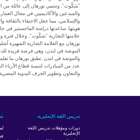
"سَكّوت". وتنتمي نورهان إلى عائلة من ا
والمبدعين والأكاديميين في مجال العمارة
والإسلامي، مما جعل الاحتفاء بالثقافة و
هويتها. ساعدتها دراسة الماجستير في جا
علامتها التجارية "سَكّوت". وخلال فترة 
نورهان مع العلامة التجارية الشهيرة آش
الموضة في لندن، وهي فرصة فريدة للدخو
والموضة في لندن. تطبق نورهان ما تعلم
عدد من المبادرات لتنمية قطاع الأزياء ا
والتعاون وتطوير الحرف اليدوية المصرية
تدريس اللغة الإنجليزية
شر
دورات ومؤهلات تدريس اللغة
لم
الإنجليزية
قص