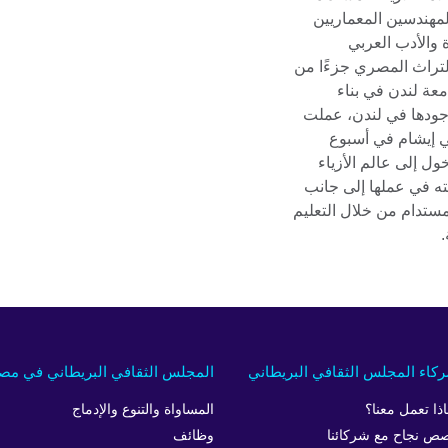
لمهندسين المعماريين
 والأدب العربي
التراث المصري جزءًا من
معة لندن في بناء
وجودها في لندن، عملت
لي إيشام في أسبوع
ل إلى عالم الأزياء
ته في عملها إلى جانب
لمستدام من خلال التعليم
.
كاء المجلس الثقافي البريطاني
المجلس الثقافي البريطاني في مص
اذا تعمل معنا؟
المساواة والتنوع والإدماج
ص نجاح مع شركائنا
وظائف