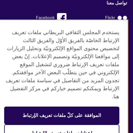
تواصل معنا
Facebook
Flickr
YouTube
RSS
يستخدم المجلس الثقافي البريطاني ملفات تعريف
الإرتباط الخاصّة بالفريق الأوّل والفريق الثالث
TikTok
لتخصيص محتوى المواقع الإلكترونيّة وتحليل الزيارات
إلى مواقعنا الإلكترونيّة وتصميم الإعلانات. إنّ بعض
ملفات تعريف الإرتباط ضروري لتشغيل الموقع
الإلكتروني في حين يتطلّب البعض الآخر موافقتكم.
موقع المجلس الثقافي البريطاني العالمي
تجدون المزيد من التفاصيل في سياسة ملفات تعريف
الخصوصية وشروط الاستخدام
الإرتباط ويمكنكم تصميم خياركم في مركز التفضيل
ملفات تعريف الإرتباط
هنا.
خارطة الموقع
الموافقة على كلّ ملفات تعريف الإرتباط
© 2026 British Council
منظمة المملكة المتحدة الدولية للعلاقات الثقافية والفرص
التعليمية. جمعية خيرية مسجلة تحت رقم 209131 (إنجلترا وويلز)