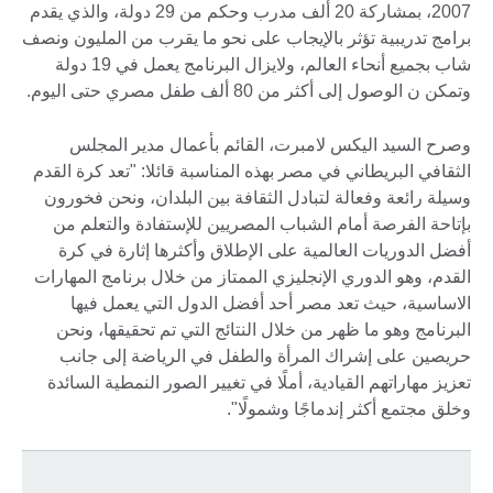
2007، بمشاركة 20 ألف مدرب وحكم من 29 دولة، والذي يقدم
برامج تدريبية تؤثر بالإيجاب على نحو ما يقرب من المليون ونصف
شاب بجميع أنحاء العالم، ولايزال البرنامج يعمل في 19 دولة
وتمكن ن الوصول إلى أكثر من 80 ألف طفل مصري حتى اليوم.
وصرح السيد اليكس لامبرت، القائم بأعمال مدير المجلس
الثقافي البريطاني في مصر بهذه المناسبة قائلا: "تعد كرة القدم
وسيلة رائعة وفعالة لتبادل الثقافة بين البلدان، ونحن فخورون
بإتاحة الفرصة أمام الشباب المصريين للإستفادة والتعلم من
أفضل الدوريات العالمية على الإطلاق وأكثرها إثارة في كرة
القدم، وهو الدوري الإنجليزي الممتاز من خلال برنامج المهارات
الاساسية، حيث تعد مصر أحد أفضل الدول التي يعمل فيها
البرنامج وهو ما ظهر من خلال النتائج التي تم تحقيقها، ونحن
حريصين على إشراك المرأة والطفل في الرياضة إلى جانب
تعزيز مهاراتهم القيادية، أملًا في تغيير الصور النمطية السائدة
وخلق مجتمع أكثر إندماجًا وشمولًا".