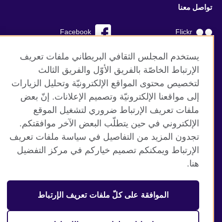
تواصل معنا
Facebook
Flickr
YouTube
RSS
يستخدم المجلس الثقافي البريطاني ملفات تعريف
الإرتباط الخاصّة بالفريق الأوّل والفريق الثالث
TikTok
لتخصيص محتوى المواقع الإلكترونيّة وتحليل الزيارات
إلى مواقعنا الإلكترونيّة وتصميم الإعلانات. إنّ بعض
ملفات تعريف الإرتباط ضروري لتشغيل الموقع
الإلكتروني في حين يتطلّب البعض الآخر موافقتكم.
موقع المجلس الثقافي البريطاني العالمي
تجدون المزيد من التفاصيل في سياسة ملفات تعريف
الخصوصية وشروط الاستخدام
الإرتباط ويمكنكم تصميم خياركم في مركز التفضيل
ملفات تعريف الإرتباط
هنا.
خارطة الموقع
الموافقة على كلّ ملفات تعريف الإرتباط
© 2026 British Council
منظمة المملكة المتحدة الدولية للعلاقات الثقافية والفرص
التعليمية. جمعية خيرية مسجلة تحت رقم 209131 (إنجلترا وويلز)