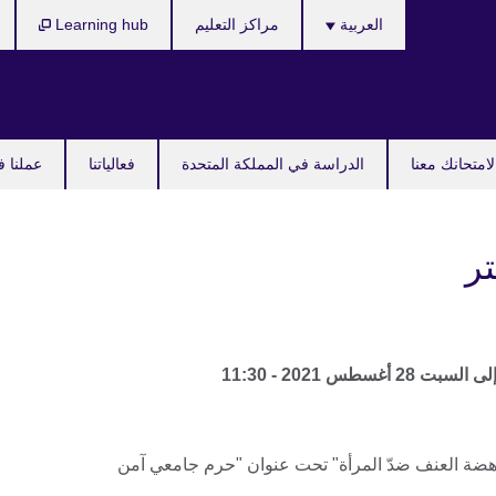
Languages
العربية
مراكز التعليم
Learning hub
امتحانك معنا
الدراسة في المملكة المتحدة
فعالياتنا
عملنا ف
ر
لى
السبت 28 أغسطس 2021 - 11:30
ضة العنف ضدّ المرأة" تحت عنوان "حرم جامعي آمن