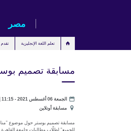
Skip
to
main
مصر‎
content
تعلم اللغة الإنجليزية
تقدم ل
مسابقة تصميم بوست
موعد
الجمعة 06 أغسطس 2021 - 11:15
إ
الموقع
مسابقة أونلاين
مسابقة تصميم بوستر حول موضوع "مناه
للجميع" لطلّاب وطالبات جامعة القاهرة