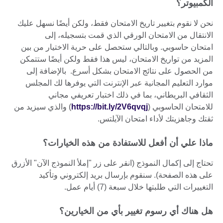
الكمبيوتر؟
نحن لا نقوم بتغيير تاريخ الامتحان فقط، ولكن أيضًا نسهل عليك
الانتقال من الامتحان الورقي الذي قمت بتسجيله، إلى
امتحان حاسوبي. وبالتالي ستحصل على حرية الاختيار من بين
المزيد من تواريخ الامتحان، ليس هذا فقط ولكن أيضًا ستتمكن
من الحصول على نتائج الامتحان بشكل أسرع. بالإضافة إلى
موارد التعليم المجانية عبر الإنترنت التي يوفرها لك المجلس
الثقافي البريطاني، بما في ذلك اختبار تعريفي مجاني
للامتحان الحاسوبي (
https://bit.ly/2V6qvqj
) والذي سيزيد من
ثقتك وجاهزيتك لأداء امتحان الآيلتس.
ماذا علي أن أفعل للاستفادة من هذه الخيارات؟
تحتاج إلى إكمال النموذج (انقر على زر "إملأ النموذج الآن" الأزرق
على هذه الصفحة). سنقوم بإرسال بريد إلكتروني وتأكيد
التغييرات التي طلبتها خلال سبعة (7) أيام عمل.
هل هناك أي رسوم تغيير بأي من الخيارين؟