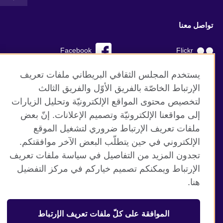
تواصل معنا
Facebook
Flickr
YouTube
RSS
يستخدم المجلس الثقافي البريطاني ملفات تعريف
الإرتباط الخاصّة بالفريق الأوّل والفريق الثالث
TikTok
لتخصيص محتوى المواقع الإلكترونيّة وتحليل الزيارات
إلى مواقعنا الإلكترونيّة وتصميم الإعلانات. إنّ بعض
ملفات تعريف الإرتباط ضروري لتشغيل الموقع
الإلكتروني في حين يتطلّب البعض الآخر موافقتكم.
موقع المجلس الثقافي البريطاني العالمي
تجدون المزيد من التفاصيل في سياسة ملفات تعريف
الخصوصية وشروط الاستخدام
الإرتباط ويمكنكم تصميم خياركم في مركز التفضيل
ملفات تعريف الإرتباط
هنا.
خارطة الموقع
الموافقة على كلّ ملفات تعريف الإرتباط
© 2026 British Council