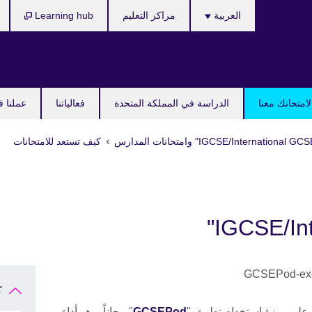
Languages
العربية
مراكز التعليم
Learning hub
امتحانك معنا
الدراسة في المملكة المتحدة
فعالياتنا
عملنا ف
كيف تستعد للامتحانات
ك
على ميزة استخدام تطبيق "
GCSEPod
" مجاناً، وهو أداة