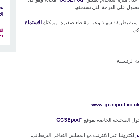
لحصول على الدرجة التي تستحقها.
نص
ال
راسية بطريقة سهلة وعبر مقاطع صغيرة، ويمكنك
الاستماع
ذكي.
ال
"IGCSE/International GCSE"
 الرئيسية
www. gcsepod.co.u
ول الصحيحة الخاصة بموقع
"GCSEpod
".
ت
إلكترونياً عبر الانترنت مع المجلس الثقافي البريطاني.