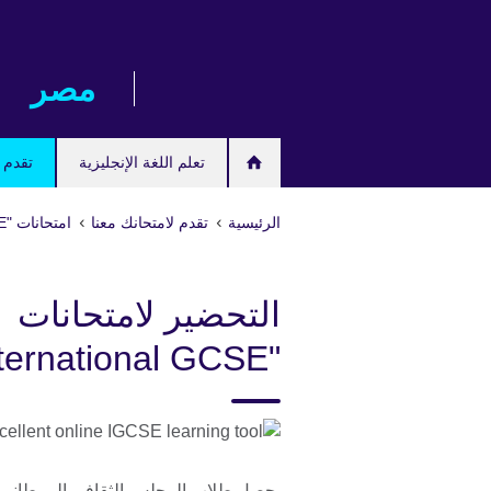
Skip
to
main
مصر‎
content
تعلم اللغة الإنجليزية
تقدم ل
الرئيسية
تقدم لامتحانك معنا
امتحانات "IGCSE/International GCSE" وامتحانات المدارس
التحضير لامتحانات
"IGCSE/International GCSE"
يحصل طلاب المجلس الثقافي البريطاني 