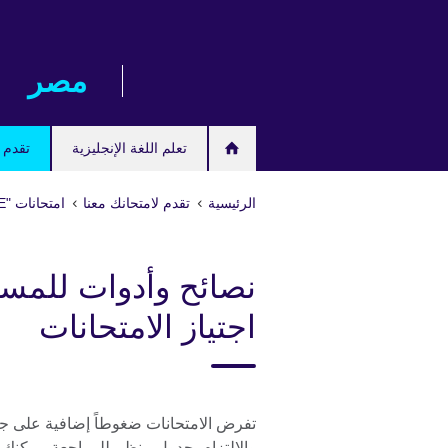
Skip
to
main
مصر‎
content
تعلم اللغة الإنجليزية
تقدم ل
الرئيسية
تقدم لامتحانك معنا
امتحانات "IGCSE/International GCSE" وامتحانات المدارس
نصائح وأدوات للمس
اجتياز الامتحانات
تفرض الامتحانات ضغوطاً إضافية على جم
والالتزام بجدول منظم للمراجعة، يمكنك 