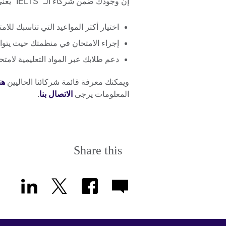
إن وجودك ضمن شركاء الـ "IELTS" يعني أن بإمكانك:
اختيار أكثر المواعيد التي تناسبك للام
إجراء الامتحان في منظمتك حيث يتوا
دعم طلابك عبر المواد التعليمية لامتحان "IELTS" في حالة الحاجة إ
ويمكنك معرفة قائمة شركائنا الحاليين
هن
المعلومات يرجى
الاتصال بنا
.
Share this