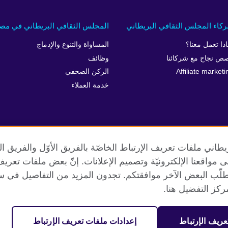
كاء المجلس الثقافي البريطاني
المجلس الثقافي البريطاني في مص
اذا تعمل معنا؟
المساواة والتنوع والإدماج
ص نجاح مع شركائنا
وظائف
Affiliate marketi
الركن الصحفي
خدمة العملاء
طاني ملفات تعريف الإرتباط الخاصّة بالفريق الأوّل والفريق 
 إلى مواقعنا الإلكترونيّة وتصميم الإعلانات. إنّ بعض ملفات تع
طلّب البعض الآخر موافقتكم. تجدون المزيد من التفاصيل في س
الخصوصية وشروط الاستخدام
ملفات تعريف الإرتباط
خارطة الموقع
كز التفضيل هنا.
عريف الإرتباط
إعدادات ملفات تعريف الإرتباط
مية. جمعية خيرية مسجلة تحت رقم 209131 (إنجلترا وويلز) وSC03773 (اسكتلندا).