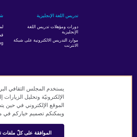
تدريس اللغة الإنجليزية
شر
دورات ومؤهلات تدريس اللغة
لم
الإنجليزية
قص
موارد التدريس الالكترونية على شبكة
ng
الانترنت
يستخدم المجلس الثقافي البري
الإلكترونيّة وتحليل الزيارات
الموقع الإلكتروني في حين يت
موقع المجلس الثقافي البريطاني العالمي
ويمكنكم تصميم خياركم في مر
© 2026 British Council
الموافقة على كلّ ملفات ت
منظمة المملكة المتحدة الدولية للعلاقات الثقافية والفرص التعلي