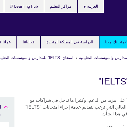
Languages
العربية
مراكز التعليم
Learning hub
امتحانك معنا
الدراسة في المملكة المتحدة
فعالياتنا
عملنا ف
مدارس والمؤسسات التعليمية
امتحان "IELTS" للمدارس والمؤسسات التعليمية
حصل المؤسسات الشريكة للـ "IELTS" على مزيد من الدعم، وكثيرا ما ندخل في شراكات مع
المدارس والجامعات ومؤسسات التعليم العالي التي ترغب بتقديم خدمة إجراء امتحانات "IELTS"
 في هذا الشأن.
و