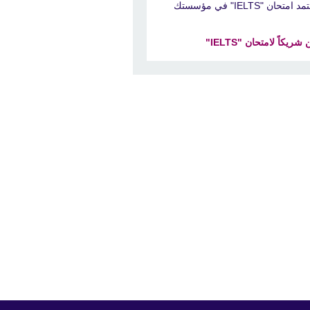
د امتحان "IELTS" في مؤسستك
شريكاً لامتحان "IELTS"