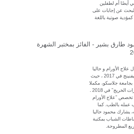
ي أيضًا أم لطفلين
للبحث عن إجابات على
كمؤدية صوتية باللغة
د طارق بشير - الفائز بمختبر الشهرة
2
لاج الأورام و حاليا
يكمل تدريبه، و قد حصل على منحة التشيفنينج في 2017 ، حيث
 بجامعة جلاسكو، مكملا
دراسته بتفوق و حصوله على جائزة "مهارات الخريج" في 2018 .
 تخصص "علاج الأورام
 عمله بالطب. كما
 يشارك محمود حاليا
طات الشباب بمكتبة
ريع المطروحة.