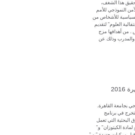
تحقيق هذا الشغف،
من النموذجي للأمم
السياسية للأشخاص من
 "احتفالية العلوم" لتقديم
. من أهدافها مزج
م والمدرب وذلك عن
2016
وجي بجامعة القاهرة.
تخرج في برنامج
 البحثية التي تعمل
 لمادة الكيتوزان" و"
قبل مركبات جديدة " و "