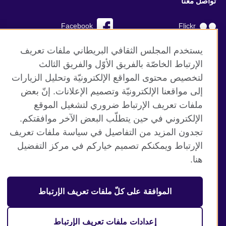
تواصل معنا
Facebook
Flickr
YouTube
RSS
يستخدم المجلس الثقافي البريطاني ملفات تعريف
الإرتباط الخاصّة بالفريق الأوّل والفريق الثالث
TikTok
لتخصيص محتوى المواقع الإلكترونيّة وتحليل الزيارات
إلى مواقعنا الإلكترونيّة وتصميم الإعلانات. إنّ بعض
ملفات تعريف الإرتباط ضروري لتشغيل الموقع
الإلكتروني في حين يتطلّب البعض الآخر موافقتكم.
موقع المجلس الثقافي البريطاني العالمي
تجدون المزيد من التفاصيل في سياسة ملفات تعريف
الخصوصية وشروط الاستخدام
الإرتباط ويمكنكم تصميم خياركم في مركز التفضيل
ملفات تعريف الإرتباط
هنا.
خارطة الموقع
الموافقة على كلّ ملفات تعريف الإرتباط
© 2026 British Council
منظمة المملكة المتحدة الدولية للعلاقات الثقافية والفرص
التعليمية. جمعية خيرية مسجلة تحت رقم 209131 (إنجلترا وويلز)
إعدادات ملفات تعريف الإرتباط
وSC03773 (اسكتلندا).