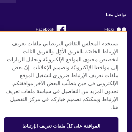
تواصل معنا
Facebook
Flickr
YouTube
RSS
يستخدم المجلس الثقافي البريطاني ملفات تعريف
الإرتباط الخاصّة بالفريق الأوّل والفريق الثالث
TikTok
لتخصيص محتوى المواقع الإلكترونيّة وتحليل الزيارات
إلى مواقعنا الإلكترونيّة وتصميم الإعلانات. إنّ بعض
ملفات تعريف الإرتباط ضروري لتشغيل الموقع
الإلكتروني في حين يتطلّب البعض الآخر موافقتكم.
موقع المجلس الثقافي البريطاني العالمي
تجدون المزيد من التفاصيل في سياسة ملفات تعريف
الخصوصية وشروط الاستخدام
الإرتباط ويمكنكم تصميم خياركم في مركز التفضيل
ملفات تعريف الإرتباط
هنا.
خارطة الموقع
الموافقة على كلّ ملفات تعريف الإرتباط
© 2026 British Council