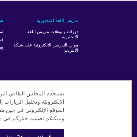
تدريس اللغة الإنجليزية
شر
دورات ومؤهلات تدريس اللغة
لم
الإنجليزية
قص
موارد التدريس الالكترونية على شبكة
ng
الانترنت
يستخدم المجلس الثقافي البري
الإلكترونيّة وتحليل الزيارات
الموقع الإلكتروني في حين يت
موقع المجلس الثقافي البريطاني العالمي
ويمكنكم تصميم خياركم في مر
© 2026 British Council