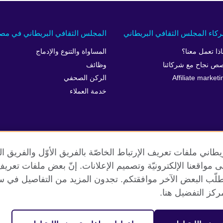
كاء المجلس الثقافي البريطاني
المجلس الثقافي البريطاني في مص
اذا تعمل معنا؟
المساواة والتنوع والإدماج
ص نجاح مع شركائنا
وظائف
Affiliate marketi
الركن الصحفي
خدمة العملاء
طاني ملفات تعريف الإرتباط الخاصّة بالفريق الأوّل والفريق 
 إلى مواقعنا الإلكترونيّة وتصميم الإعلانات. إنّ بعض ملفات تع
طلّب البعض الآخر موافقتكم. تجدون المزيد من التفاصيل في س
الخصوصية وشروط الاستخدام
ملفات تعريف الإرتباط
خارطة الموق
كز التفضيل هنا.