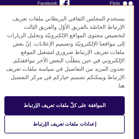
Facebook
Flickr
YouTube
RSS
يستخدم المجلس الثقافي البريطاني ملفات تعريف
الإرتباط الخاصّة بالفريق الأوّل والفريق الثالث
TikTok
لتخصيص محتوى المواقع الإلكترونيّة وتحليل الزيارات
إلى مواقعنا الإلكترونيّة وتصميم الإعلانات. إنّ بعض
ملفات تعريف الإرتباط ضروري لتشغيل الموقع
الإلكتروني في حين يتطلّب البعض الآخر موافقتكم.
موقع المجلس الثقافي البريطاني العالمي
تجدون المزيد من التفاصيل في سياسة ملفات تعريف
الخصوصية وشروط الاستخدام
الإرتباط ويمكنكم تصميم خياركم في مركز التفضيل
ملفات تعريف الإرتباط
هنا.
خارطة الموقع
الموافقة على كلّ ملفات تعريف الإرتباط
© 2026 British Council
منظمة المملكة المتحدة الدولية للعلاقات الثقافية والفرص
التعليمية. جمعية خيرية مسجلة تحت رقم 209131 (إنجلترا وويلز)
إعدادات ملفات تعريف الإرتباط
وSC03773 (اسكتلندا).