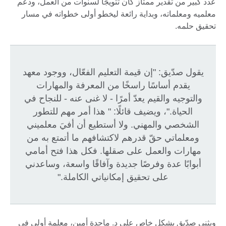
عدد كبير من تقدير ممتاز كان تتويجًا لسنوات من العمل، ودعم
معلميه ومعلماته، وبداية رائعة ليخطو أولى خطواته في مسار
تحقيق حلمه.
يقول صدّيق: "إن قيمة التعليم الفعّال، ووجود معهد
يقدم أساسًا راسخًا من المعرفة والمهارات
والتوجيه والقيم يعدّ أمرًا - لا غنى عنه - للنجاح في
الحياة."، ويضيف قائلًا: " هذا أمر مهم للتطور
الشخصي والمهني. ولا أستطيع أن أفيَ معلميني
ومعلماتي حقّ قدرهم لاكتشافهم ما أتمتع به من
مهارات والعمل على صقلها. فكل هذا فتح أمامي
أبوابًا عدة وفرصًا جديدة وآفاقًا واسعة، وساعدني
على تحقيق إمكانياتي الكاملة."
ويثني صدّيق بشكل خاص على د. ماجدة أمين، معلمة أولى في