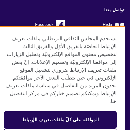
تواصل معنا
Facebook
Flickr
YouTube
RSS
يستخدم المجلس الثقافي البريطاني ملفات تعريف
الإرتباط الخاصّة بالفريق الأوّل والفريق الثالث
TikTok
لتخصيص محتوى المواقع الإلكترونيّة وتحليل الزيارات
إلى مواقعنا الإلكترونيّة وتصميم الإعلانات. إنّ بعض
ملفات تعريف الإرتباط ضروري لتشغيل الموقع
الإلكتروني في حين يتطلّب البعض الآخر موافقتكم.
موقع المجلس الثقافي البريطاني العالمي
تجدون المزيد من التفاصيل في سياسة ملفات تعريف
الخصوصية وشروط الاستخدام
الإرتباط ويمكنكم تصميم خياركم في مركز التفضيل
ملفات تعريف الإرتباط
هنا.
خارطة الموقع
الموافقة على كلّ ملفات تعريف الإرتباط
© 2026 British Council
منظمة المملكة المتحدة الدولية للعلاقات الثقافية والفرص