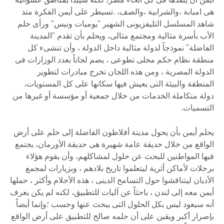
هى امبابة ،والشرابية ،والصف، .تسيطر على أيمن الفكرة منذ
شاهد المسلسل التليفزيونى الشهير "يوميات ونيس" ورأى حلم
الأب بأسرة مثالية ومجتمع مثالى، ويحلم بأن تقدم "المدينة
الفاضلة" نموذجاً لدولة مثالية داخل الدولة ، وأن تنشىء كل
منطقة نظام حكم محلى تطوعى ، يضم لجاناً بعدد الوزارات فى
الدولة المصرية ، ومن هذه اللجان تخرج مبادرات لتطوير
المنطقة والبيئة التى يعيش فيها سكانها على كل المستويات،
دولة متكاملة الخدمات من خلال جمعية أو مؤسسة أو غيرها من
التسميات.
يحلم أيمن بأن يحول مدينة أفلاطون الفاضلة إلى حلم على أرض
الواقع من خلال حديقة عامة شهيرة هى حديقة الأورمان، يجتمع
فيها المواطنين للبحث عن حلول لمشاكلهم، وأن يقوم هؤلاء
برحلات لأماكن أثرية ليتعلموا تاريخ بلادهم ، وبزيارات لمجمع
الأديان ليتناقشوا حول التسامح الدينى ، هذه الأحلام وأكثر ، حملها
أيمن معه إلى لندن ، باحثاً عن آليات للتطبيق، لكنه لم يكن يعرف
أنه سيعود ليس بكل الحلول التى يبحث عنها وحسب ؛وإنما أيضاً
بإصرار أكبر ويقين على أن حلمه صالح للتطبيق على أرض الواقع