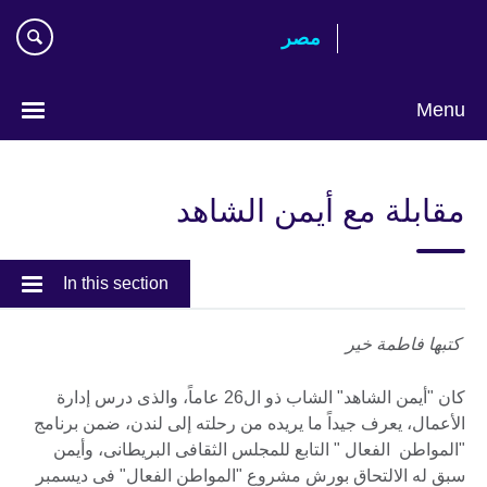
Skip
مصر‎
to
main
content
Menu
Languages
مقابلة مع أيمن الشاهد
In this section
كتبها فاطمة خير
كان "أيمن الشاهد" الشاب ذو ال26 عاماً، والذى درس إدارة
الأعمال، يعرف جيداً ما يريده من رحلته إلى لندن، ضمن برنامج
"المواطن الفعال " التابع للمجلس الثقافى البريطانى، وأيمن
سبق له الالتحاق بورش مشروع "المواطن الفعال" فى ديسمبر