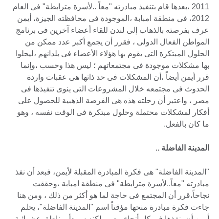
2011 ،بعدها قام بتنفيذ مبادرته "معاً ..لأسرة مترابطة" فى العام
2012، فى منطقة امبابة ،الموجودة فى محافظته الجيزة، أيمن
عرف بفرصته بالذهاب إلى لندن للقاء أعضاء آخرين فى برنامج
المواطن الفعال الدولى ، فقرر أن يجمع أكبر عدد ممكن من
الحلول المبتكرة التى يقوم بها هؤلاء الأعضاء فى بلدانهم ،ليحلوا
بها مشكلات موجودة فى مجتمعاتهم ؛ ليس هذا وحسب ،وإنما
قرر أيمن أيضاً ،أن المشكلات فى حد ذاتها هى عقبات واردة
الحدوث فى مجتمعه خلال المشروعات التى ينوى تنفيذها فى
مصر ، واعتبر أن رحلته هذه هى الفرصة الذهبية للحصول على
أفكار لمشكلات محتملة وحلول مبتكرة فى الوقت نفسه ، وهو
ما كان بالفعل.
المدينة الفاضلة ..
"المدينة الفاضلة" هى فكرة المبادرة المقبلة لأيمن، فبعد أن نفذ
مبادرته "معاً..لأسرة مترابطة" فى منطقة امبابة ،وحققت
نجاحاً،قرر أن المجتمع فى حاجة لما هو أكثر من ذلك ، ومن هنا
جاءت فكرة مبادرة منحها مؤقتاً اسم "المدينة الفاضلة"، يحلم
أيمن أن ينفذها فى كل أنحاء مصر، لكنه سيبدأ بمناطق عشوائية