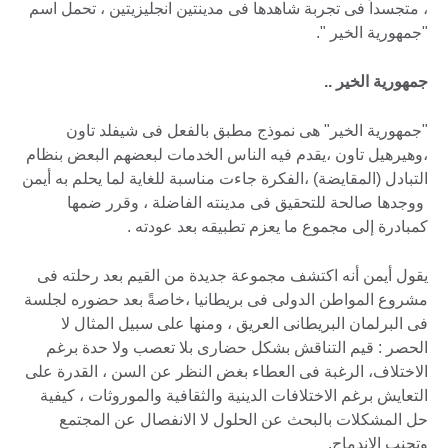
، متجسداً فى تجربة شاهدها فى مدينتين انجليزيتين ، تحمل اسم
"جمهورية الخير ".
جمهورية الخير ..
"جمهورية الخير" هى نموذج مطبق بالفعل فى شيفلد تاون
،وهيرهيل تاون ،يقدم فيه الناس الخدمات لبعضهم البعض بنظام
التبادل (المقايضة) ،الفكرة جاءت مناسبة للغاية لما يحلم به أيمن
ووجدها صالحة للتحقيق فى مدينته الفاضلة ، وقرر ضمها
كمبادرة إلى مجموع ما يعزم تطبيقه بعد عودته .
يقول أيمن أنه اكتشف مجموعة جديدة من القيم بعد رحلته فى
مشروع المواطن الدولى فى بريطانيا ،خاصةً بعد حضوره لجلسة
فى البرلمان البريطانى العريق ، ومنها على سبيل المثال لا
الحصر : قيم التناقش بشكل حضارى بلا تعصب ولا حدة برغم
الاختلاف، الرغبة فى العطاء بغض النظر عن السن ، القدرة على
التعايش برغم الاختلافات الدينية والثقافية والموروثات ، كيفية
حل المشكلات بالبحث عن الحلول لا الانفصال عن المجتمع
وتجنب الاندماج.