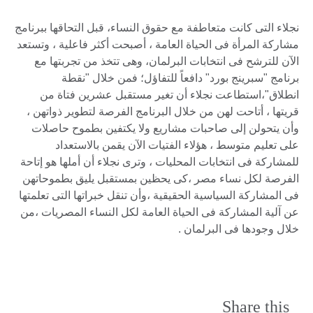
نجلاء التى كانت متعاطفة مع حقوق النساء، قبل التحاقها ببرنامج
مشاركة المرأة فى الحياة العامة ، أصبحت أكثر فاعلية ، وتستعد
الآن للترشح فى انتخابات البرلمان، وهى تتخذ من تجربتها مع
برنامج "سبرينج بورد" دافعاً للتفاؤل؛ فمن خلال "نقطة
انطلاق"،استطاعت نجلاء أن تغير مستقبل عشرين فتاة من
قريتها ، أتاحت لهن من خلال البرنامج الفرصة لتطوير ذواتهن ،
وأن يتحولن إلى صاحبات مشاريع ولا يكتفين بطموح حاصلات
على تعليم متوسط ، هؤلاء الفتيات الآن يقمن بالاستعداد
للمشاركة فى انتخابات المحليات ، وترى نجلاء أن أملها هو إتاحة
الفرصة لكل نساء مصر ،كى يحظين بمستقبل يليق بطموحاتهن
فى المشاركة السياسية الحقيقية ،وأن تنقل خبراتها التى تعلمتها
عن آلية المشاركة فى الحياة العامة لكل النساء المصريات ،من
خلال وجودها فى البرلمان .
Share this