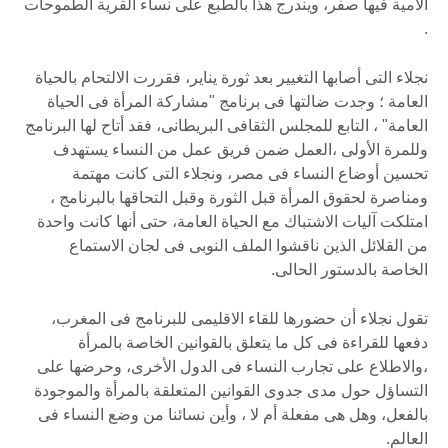
الأمية فيها صفر، ويندرج هذا بالطبع على نساء القرية الطموحات
.
نجلاء التى أصابها التغيير بعد ثورة يناير، فقررت الالتحام بالحياة
العامة ؛ وجدت ضالتها فى برنامج "مشاركة المرأة فى الحياة
العامة" ، التابع للمجلس الثقافى البريطانى، فقد أتاح لها البرنامج
وللمرة الأولى ،العمل ضمن فريق عمل من النساء يستهدف
تحسين أوضاع النساء فى مصر، ونجلاء التى كانت مهتمة
ومناصرة لحقوق المرأة قبل الثورة وقبل التحاقها بالبرنامج ،
امتلكت آليات الاشتباك مع الحياة العامة، حتى أنها كانت واحدة
من القلائل الذين ناقشوا الملف النوبى فى لجان الاستماع
الخاصة بالدستور الحالى.
تقول نجلاء أن حضورها للقاء الاقليمى للبرنامج فى المغرب،
دفعها للقراءة فى كل ما يتعلق بالقوانين الخاصة بالمرأة
،والاطلاع على تجارب النساء فى الدول الأخرى، وحرضها على
التساؤل حول مدى جدوى القوانين المتعلقة بالمرأة والموجودة
بالفعل، وهل هى مفعلة أم لا ، وأين نسائنا من وضع النساء فى
العالم.