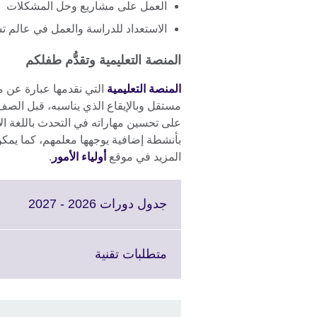
العمل على مشاريع وحل المشكلات
الاستعداد للدراسة والعمل في عالم ت
المنصة التعليمية وتقدُّم طفلكم
المنصة التعليمية
التي نقدمها عبارة عن 
مستقل وبالإيقاع الذي يناسبه، قبل الص
على تحسين مهاراته في التحدث باللغة الإن
بأنشطة إضافية يوجهها معلمهم، كما يمكن ل
المزيد في موقع
أ
ولياء الأمور
.
Click
جدول دورات 2026 - 2027
to
pand.
More
Click
متطلبات تقنية
mation
to
lable.
expand.
More