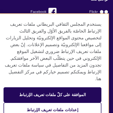
Facebook
Flickr
YouTube
RSS
يستخدم المجلس الثقافي البريطاني ملفات تعريف
الإرتباط الخاصّة بالفريق الأوّل والفريق الثالث
TikTok
لتخصيص محتوى المواقع الإلكترونيّة وتحليل الزيارات
إلى مواقعنا الإلكترونيّة وتصميم الإعلانات. إنّ بعض
ملفات تعريف الإرتباط ضروري لتشغيل الموقع
الإلكتروني في حين يتطلّب البعض الآخر موافقتكم.
موقع المجلس الثقافي البريطاني العالمي
تجدون المزيد من التفاصيل في سياسة ملفات تعريف
الخصوصية وشروط الاستخدام
الإرتباط ويمكنكم تصميم خياركم في مركز التفضيل
ملفات تعريف الإرتباط
هنا.
خارطة الموقع
الموافقة على كلّ ملفات تعريف الإرتباط
© 2026 British Council
منظمة المملكة المتحدة الدولية للعلاقات الثقافية والفرص
التعليمية. جمعية خيرية مسجلة تحت رقم 209131 (إنجلترا وويلز)
إعدادات ملفات تعريف الإرتباط
وSC03773 (اسكتلندا).