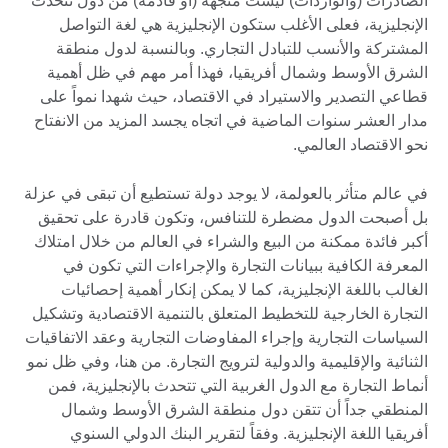
الصادرات (والواردات) ليست متجهة (أو قادمة) من دول تتحدث
الإنجليزية، فعلى الأغلب ستكون الإنجليزية هي لغة التواصل
المشتركة والأنسب للتبادل التجاري. وبالنسبة لدول منطقة
الشرق الأوسط وشمال أفريقيا، فهذا أمر مهم في ظل أهمية
قطاعي التصدير والاستيراد في الاقتصاد، حيث شهدا نمواً على
مدار العشر سنوات الماضية في اتجاه يجسد المزيد من الانفتاح
نحو الاقتصاد العالمي.
في عالم متأثر بالعولمة، لا يوجد دولة تستطيع أن تبقى في عزلة
بل أصبحت الدول مضطرة للتنافس، وتكون قادرة على تحقيق
أكبر فائدة ممكنة من البيع والشراء في العالم من خلال امتلاك
المعرفة الكافية ببيانات التجارة والإجراءات التي تكون في
الغالب باللغة الإنجليزية، كما لا يمكن إنكار أهمية إحصائيات
التجارة الخارجية للتخطيط المتعلق بالتنمية الاقتصادية وتشكيل
السياسات التجارية وإجراء المفاوضات التجارية وعقد الاتفاقيات
الثنائية والإقليمية والدولية لترويج التجارة. من هنا، وفي ظل نمو
أنماط التجارة مع الدول الغربية التي تتحدث بالإنجليزية، فمن
المنطقي جداً أن تتقن دول منطقة الشرق الأوسط وشمال
أفريقيا اللغة الإنجليزية. وفقاً لتقرير البنك الدولي السنوي