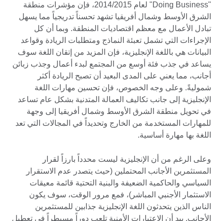
"Doing Business" لعام 2014/2015، فإن مؤشرات منطقة
الشرق الأوسط وشمال أفريقيا تشهد تحسناً تدريجياً مما يسهل
تبادل الأعمال مع معظم اقتصاديات المنطقة. وبما أن كل
الإجراءات التي تشمل تعبئة النماذج ومتطلبات الريادة وقواعد
البيانات هي باللغة الإنجليزية، فإن المزيد من إتقان اللغة سوف
يساعد في جذب فئة أوسع من المجتمع لبدء أعمال وجذب زبائن
أجانب، مما يعني على المدى البعيد أن تصبح الريادة أكثر
شموليةً. وعلى وجه الخصوص، فإن تحسين مهارات اللغة
الإنجليزية إلى جانب تكاليف العمالة المتدنية بشكل عام تساعد
في تحويل منطقة الشرق الأوسط وشمال أفريقيا إلى وجهة
للمهارات المستخدمة من الخارج وتحديداً في المجالات التي تعد
اللغة بها مهارة أساسية.
وعلى الرغم من أن الإنجليزية ليست محدداً بارزاً لقرار
المستثمرين الأجانب المحتملين (حيث يتصدر عدم الاستقرار
السياسي والحاكمية الضعيفة والبنية التحتية قائمة معيقات
الاستثمار الأجنبي المباشر)، فمع مرور الوقت، سوف يكون
الناس الذين يتحدثون اللغة الإنجليزية جذابين للمستثمرين
الأجانب. بيد أن الاعتبارات الأمنية تلعب دوراً مسيطراً في تعطيل