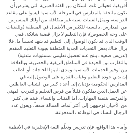
أفريقيا، فحوالي ثلث السكان من الفئة العمرية التي يفترض أن
تكون ملتحقة بالمدارس في المرحلة الأساسية ليسوا على مقاعد
الدراسة، وتمثل الفتيات نسبة غير متكافئة من أولئك المتسربين
من المدارس. بالنسبة للكثير من الأطفال في المنطقة (وللفتيات
على وجه الخصوص)، فإن التعليم لا يزال قضية شائكة، ففي
الوقت الذي قد يكون الوصول إلى التعليم قد شهد تحسناً ما، فلا
يزال هناك بعض التحديات الجدية المتعلقة بجودة التعليم المقدم
(تدريس ضعيف ينتج عنه تحصيل تعليمي بمستويات متدنية)
والتقارب بين الجودة في المناطق الريفية والحضرية، وبالعلاقة
بين توفير الخدمات الأساسية ومدى تلبيتها للحاجات أو الطلب.
إن تدني جودة التعليم وغياب القدرة على الوصول إليه في
المدارس الحكومية يؤديان إلى أعداد كبير من الشباب العاطلين
عن العمل الذين يملكون قليلاً من فرص التعليم والتدريب المهني
والمرتبط بتنمية المهارات. أما الفتيات والنساء، فيتم في كثير
من الأحيان توجيههن إلى أكثر أنماط العمالة ضعفاً، ويفوق عدد
الرجال النساء في الوظائف المدفوعة.
وأمام هذا الواقع، فإن تدريس وتعلّم اللغة الإنجليزية في الأنظمة