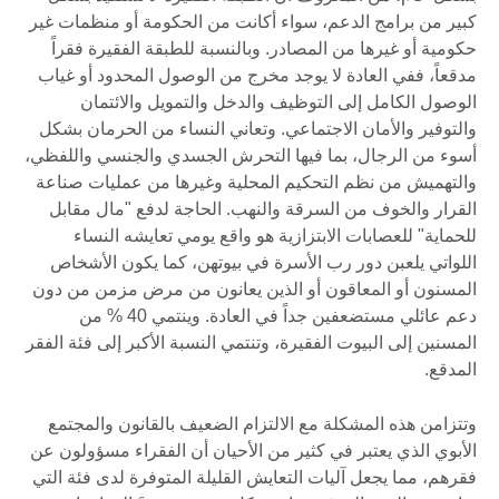
كبير من برامج الدعم، سواء أكانت من الحكومة أو منظمات غير
حكومية أو غيرها من المصادر. وبالنسبة للطبقة الفقيرة فقراً
مدقعاً، ففي العادة لا يوجد مخرج من الوصول المحدود أو غياب
الوصول الكامل إلى التوظيف والدخل والتمويل والائتمان
والتوفير والأمان الاجتماعي. وتعاني النساء من الحرمان بشكل
أسوء من الرجال، بما فيها التحرش الجسدي والجنسي واللفظي،
والتهميش من نظم التحكيم المحلية وغيرها من عمليات صناعة
القرار والخوف من السرقة والنهب. الحاجة لدفع "مال مقابل
للحماية" للعصابات الابتزازية هو واقع يومي تعايشه النساء
اللواتي يلعبن دور رب الأسرة في بيوتهن، كما يكون الأشخاص
المسنون أو المعاقون أو الذين يعانون من مرض مزمن من دون
دعم عائلي مستضعفين جداً في العادة. وينتمي 40 % من
المسنين إلى البيوت الفقيرة، وتنتمي النسبة الأكبر إلى فئة الفقر
المدقع.
وتتزامن هذه المشكلة مع الالتزام الضعيف بالقانون والمجتمع
الأبوي الذي يعتبر في كثير من الأحيان أن الفقراء مسؤولون عن
فقرهم، مما يجعل آليات التعايش القليلة المتوفرة لدى فئة التي