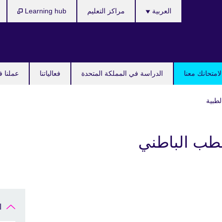
Languages
العربية
مراكز التعليم
Learning hub
امتحانك معنا
الدراسة في المملكة المتحدة
فعالياتنا
عملنا ف
لطبية
للطب الباطني
ا