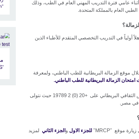
 أثناء عامي فترة التدريب المهني العام في الطب، وذلك
"FRCOphth"
بي العام بالمملكة المتحدة.
زمالة؟
لاً أولياً في التدريب التخصصي المتقدم للأطباء الذين
مو
'IELTS'
ل موقع الزمالة البريطانية للطب الباطني، ولمعرفة
امتحان الزمالة البريطانية للطب الباطني.
يجب عليك بعد التسجيل الاتصال بالمجلس الثقافي البريطاني على +20 (0) 2 19789 حيث نتولى
ة في مصر.
؟
رة موقع "MRCP"
للجزء الاول
و
الجزء الثاني
لمزيد