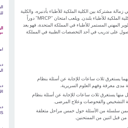
ال
 زمالة مشتركة بين الكلية الملكية للأطباء بأدنبره، والكلية
للج
الملكية للأطباء والجراحين بجلاسكو، والكلية الملكية للأطباء بلندن. ويلعب امتحان "MRCP" دوراً
تطوير المهني المستمر للأطباء في المملكة المتحدة، فهو يعد
ال
للحصول على تدريب في أحد التخصصات الطبية في المملكة
"MRCP"
امت
دب
الم
هما يستغرق ثلاث ساعات للإجابة عن أسئلة بنظام
لة مدى معرفة وفهم العلوم السريرية.
دب
الأ
كل منها يستغرق ثلاث ساعات للإجابة عن أسئلة بنظام
ئلة التشخيص والفحوصات وعلاج المرضى.
تضمن سلسلة من الأسئلة حول خمس مراحل متعلقة
S"
ن قبل اثنين من الممتحنين.
زم