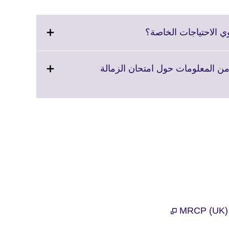
Click
ي الاحتياجات الخاصة؟
to
expand.
More
ن المعلومات حول امتحان الزمالة
information
available.
e
info
ava
M