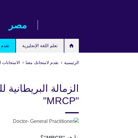
Skip
to
main
مصر‎
content
تعلم اللغة الإنجليزية
تقدم ل
الرئيسية
تقدم لامتحانك معنا
الامتحانات ا
الزمالة البريطانية 
"MRCP"
ما هو "MRCP"؟