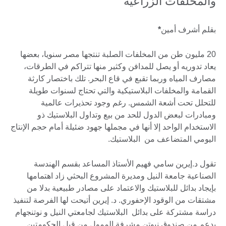
والمخلفات الزراعية
بقلم أشرف أمين
*
20 مليون طن من المخلفات الصلبة تنتجها مصر سنويا، بعضها
يعاد تدوريه أو يصل للمدافن وكثير منها تتراكم في الطرقات،
مصارف المياه وربما تقبع في قاع البحر. تلك باختصار كارثة
القمامة والمخلفات البلاستيكية والتي تحتاج لسنوات طويلة
للتحلل تحت أشعة الشمس. رغم وجود تحذيرات عالمية
ومبادرات لبعض الدول للحد من بيع وتداول البلاستيك ذو
الاستخدام الواحد إلا أنها في مجملها جهود ضئيلة أمام حجم الإنتاج
اليومي المتضاعف من البلاستيك.
تقول د.إيرين سامي فهيم الأستاذ المساعد بقسم الهندسة
الصناعية جامعة النيل ومديرة المشروع البحثي زاد اهتمامها
بإيجاد بدائل للبلاستيك والاعتماد على مصادر طبيعية بدلا من
مشتقات من الوقود الإحفوري. د. إيرين أتيحت لها الفرصة لتنفيذ
دراسة مشتركة على بدائل البلاستيك لجامعتي النيل و نوتنجهام
بدعم من صندوق نيوتن مشرفة الممول من قبل الحكومتين