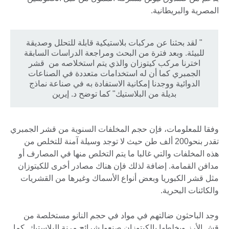
المصرية والبريطانية.
" لقد بحثنا عن مركبات بلاستيكية قابلة للتحلل وصديقة
للبيئة. وبعد فترة من البحث ومراجعة الدراسات السابقة
اخترنا مركب كيتوزان والذي يتم استخلاصه من قشر
الجمبري كما أن له استخدامات متعددة في الصناعات
الدوائية ووجدنا إمكانية الاستفادة به في صناعة نماذج
بديلة من البلاستيك" كما توضح د. إيرين
وفقا للمعلومات، فإن حجم المخلفات السنوية من قشر الجمبري
تقدر بنحو200 ألف طن حيث لا توجد وسيلة آمنة للتخلص من
هذه المخلفات والتي غالبا ما يتم التخلص منها في المصارف أو
مدافن القمامة. إضافة لذلك فإن هناك مصادر أخرى للكيتوزان
مثل قشر الكبوريا وبعض أنواع الأسماك وغيرها من القشريات
والكائنات البحرية.
وجد الباحثون ضالتهم في مواد في حجم النانو مستخلصة من
قش الأرز وبخلطها بالكيتوزان صنعوا شرائح مرنة البلاستيك. كما