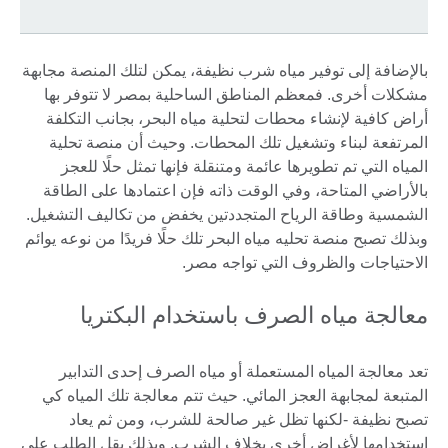
بالإضافة إلى توفير مياه شرب نظيفة، يمكن لتلك المنصة مجابهة
مشكلات أخرى. فمعظم المناطق الساحلية بمصر لا تتوفر بها
أراض كافية لإنشاء محطات لتحلية مياه البحر، بجانب التكلفة
المرتفعة لبناء وتشغيل تلك المحطات. وحيث أن منصة تحلية
المياه التي تم تطويرها عائمة ومتنقلة فإنها تمثل حلًا للعجز
بالأراضي المتاحة، وفي الوقت ذاته فإن اعتمادها على الطاقة
الشمسية وطاقة الرياح المتجددتين يخفض من تكاليف التشغيل.
وبذلك تصبح منصة تحليه مياه البحر تلك حلًا فريدًا من نوعه يوائم
الاحتياجات والظروف التي تواجه مصر.
معالجة مياه الصرف باستخدام البكتريا
تعد معالجة المياه المستعملة أو مياه الصرف إحدى التدابير
المتبعة لمجابهة العجز المائي. حيث تتم معالجة تلك المياه كي
تصبح نظيفة -لكنها تظل غير صالحة للشرب، ومن ثم يعاد
استخدامها لأغراض أخرى بخلاف الشرب. وبذلك يقل الطلب على