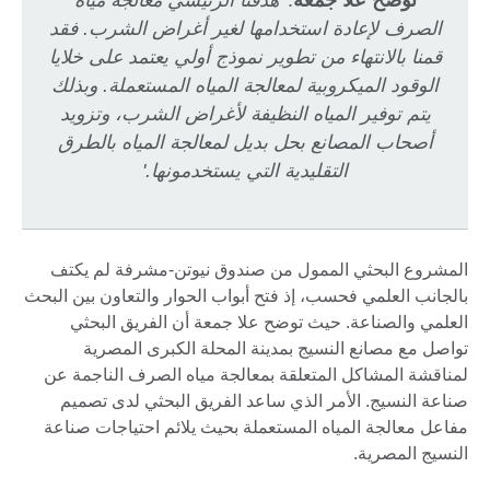
توضح علا جمعة
: '
هدفنا الرئيسي معالجة مياه
الصرف لإعادة استخدامها لغير أغراض الشرب. فقد
قمنا بالانتهاء من تطوير نموذج أولي يعتمد على خلايا
الوقود الميكروبية لمعالجة المياه المستعملة. وبذلك
يتم توفير المياه النظيفة لأغراض الشرب، وتزويد
أصحاب المصانع بحل بديل لمعالجة المياه بالطرق
التقليدية التي يستخدمونها.'
المشروع البحثي الممول من صندوق نيوتن-مشرفة لم يكتف
بالجانب العلمي فحسب، إذ فتح أبواب الحوار والتعاون بين البحث
العلمي والصناعة. حيث توضح علا جمعة أن الفريق البحثي
تواصل مع مصانع النسيج بمدينة المحلة الكبرى المصرية
لمناقشة المشاكل المتعلقة بمعالجة مياه الصرف الناجمة عن
صناعة النسيج. الأمر الذي ساعد الفريق البحثي لدى تصميم
مفاعل معالجة المياه المستعملة بحيث يلائم احتياجات صناعة
النسيج المصرية.