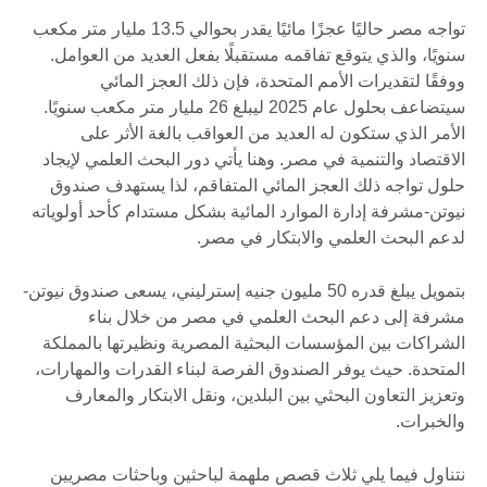
تواجه مصر حاليًا عجزًا مائيًا يقدر بحوالي 13.5 مليار متر مكعب
سنويًا، والذي يتوقع تفاقمه مستقبلًا بفعل العديد من العوامل.
ووفقًا لتقديرات الأمم المتحدة، فإن ذلك العجز المائي
سيتضاعف بحلول عام 2025 ليبلغ 26 مليار متر مكعب سنويًا.
الأمر الذي ستكون له العديد من العواقب بالغة الأثر على
الاقتصاد والتنمية في مصر. وهنا يأتي دور البحث العلمي لإيجاد
حلول تواجه ذلك العجز المائي المتفاقم، لذا يستهدف صندوق
نيوتن-مشرفة إدارة الموارد المائية بشكل مستدام كأحد أولوياته
لدعم البحث العلمي والابتكار في مصر.
بتمويل يبلغ قدره 50 مليون جنيه إسترليني، يسعى صندوق نيوتن-
مشرفة إلى دعم البحث العلمي في مصر من خلال بناء
الشراكات بين المؤسسات البحثية المصرية ونظيرتها بالمملكة
المتحدة. حيث يوفر الصندوق الفرصة لبناء القدرات والمهارات،
وتعزيز التعاون البحثي بين البلدين، ونقل الابتكار والمعارف
والخبرات.
نتناول فيما يلي ثلاث قصص ملهمة لباحثين وباحثات مصريين